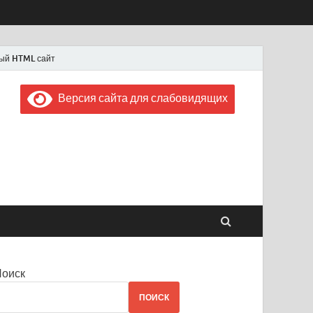
ый HTML сайт
Версия сайта для слабовидящих
 "Советская Россия"
 1956 года
Поиск
ПОИСК