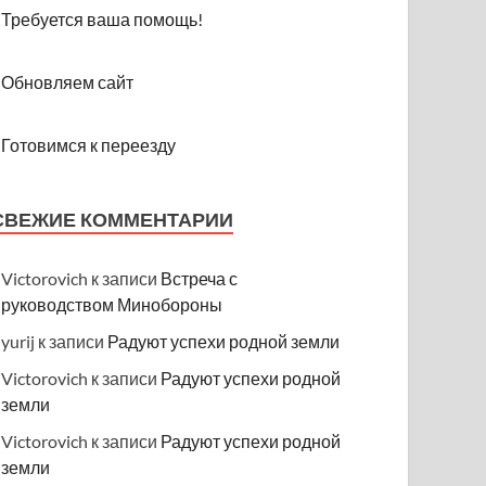
Требуется ваша помощь!
Обновляем сайт
Готовимся к переезду
СВЕЖИЕ КОММЕНТАРИИ
Victorovich
к записи
Встреча с
руководством Минобороны
yurij
к записи
Радуют успехи родной земли
Victorovich
к записи
Радуют успехи родной
земли
Victorovich
к записи
Радуют успехи родной
земли