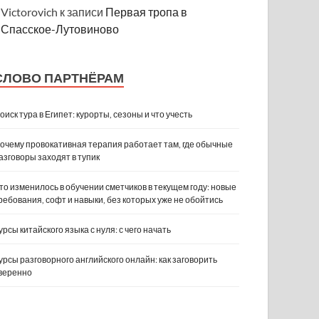
Victorovich
к записи
Первая тропа в
Спасское-Лутовиново
СЛОВО ПАРТНЁРАМ
оиск тура в Египет: курорты, сезоны и что учесть
очему провокативная терапия работает там, где обычные
азговоры заходят в тупик
то изменилось в обучении сметчиков в текущем году: новые
ребования, софт и навыки, без которых уже не обойтись
урсы китайского языка с нуля: с чего начать
урсы разговорного английского онлайн: как заговорить
веренно