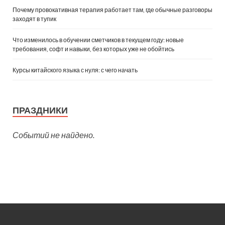
Почему провокативная терапия работает там, где обычные разговоры
заходят в тупик
Что изменилось в обучении сметчиков в текущем году: новые
требования, софт и навыки, без которых уже не обойтись
Курсы китайского языка с нуля: с чего начать
ПРАЗДНИКИ
Событий не найдено.