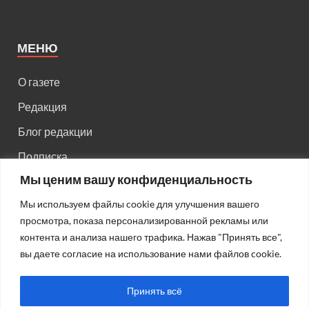
МЕНЮ
О газете
Редакция
Блог редакции
Подписка
Мы ценим вашу конфиденциальность
Правила поведения на сайте
Мы используем файлы cookie для улучшения вашего
Реклама
просмотра, показа персонализированной рекламы или
Старый сайт
контента и анализа нашего трафика. Нажав "Принять все",
вы даете согласие на использование нами файлов cookie.
Старый HTML сайт
Принять всё