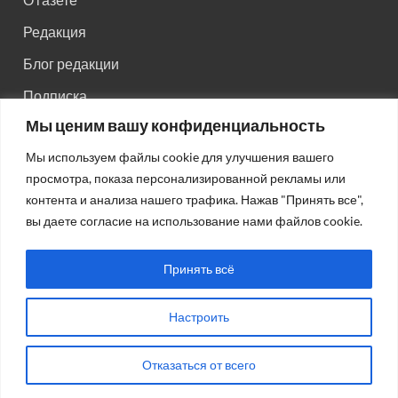
Редакция
Блог редакции
Подписка
Мы ценим вашу конфиденциальность
Правила поведения на сайте
Мы используем файлы cookie для улучшения вашего
Реклама
просмотра, показа персонализированной рекламы или
Старый сайт
контента и анализа нашего трафика. Нажав "Принять все",
вы даете согласие на использование нами файлов cookie.
Старый HTML сайт
Принять всё
Настроить
Авторсие права: © 2026
Газета "Советская Россия"
.
Отказаться от всего
Работает на Wordpress