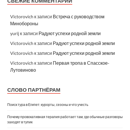
СВЕЖИЕ КОММЕНТАРИИ
Victorovich
к записи
Встреча с руководством
Минобороны
yurij
к записи
Радуют успехи родной земли
Victorovich
к записи
Радуют успехи родной земли
Victorovich
к записи
Радуют успехи родной земли
Victorovich
к записи
Первая тропа в Спасское-
Лутовиново
СЛОВО ПАРТНЁРАМ
Поиск тура в Египет: курорты, сезоны и что учесть
Почему провокативная терапия работает там, где обычные разговоры
заходят в тупик