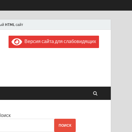
ый HTML сайт
Версия сайта для слабовидящих
 "Советская Россия"
 1956 года
Поиск
ПОИСК