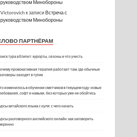
руководством Минобороны
Victorovich
к записи
Встреча с
руководством Минобороны
СЛОВО ПАРТНЁРАМ
оиск тура в Египет: курорты, сезоны и что учесть
очему провокативная терапия работает там, где обычные
азговоры заходят в тупик
то изменилось в обучении сметчиков в текущем году: новые
ребования, софт и навыки, без которых уже не обойтись
урсы китайского языка с нуля: с чего начать
урсы разговорного английского онлайн: как заговорить
веренно