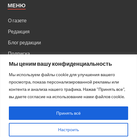
МЕНЮ
О газете
Редакция
Блог редакции
Подписка
Мы ценим вашу конфиденциальность
Правила поведения на сайте
Мы используем файлы cookie для улучшения вашего
Реклама
просмотра, показа персонализированной рекламы или
Старый сайт
контента и анализа нашего трафика. Нажав "Принять все",
вы даете согласие на использование нами файлов cookie.
Старый HTML сайт
Принять всё
Настроить