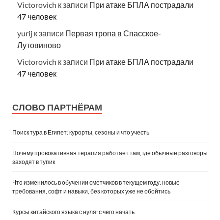
Victorovich
к записи
При атаке БПЛА пострадали
47 человек
yurij
к записи
Первая тропа в Спасское-
Лутовиново
Victorovich
к записи
При атаке БПЛА пострадали
47 человек
СЛОВО ПАРТНЁРАМ
Поиск тура в Египет: курорты, сезоны и что учесть
Почему провокативная терапия работает там, где обычные разговоры
заходят в тупик
Что изменилось в обучении сметчиков в текущем году: новые
требования, софт и навыки, без которых уже не обойтись
Курсы китайского языка с нуля: с чего начать