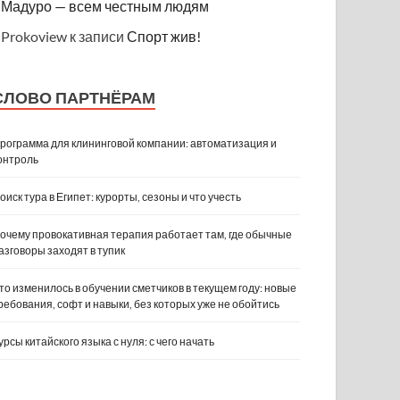
Мадуро — всем честным людям
Prokoview
к записи
Спорт жив!
СЛОВО ПАРТНЁРАМ
рограмма для клининговой компании: автоматизация и
онтроль
оиск тура в Египет: курорты, сезоны и что учесть
очему провокативная терапия работает там, где обычные
азговоры заходят в тупик
то изменилось в обучении сметчиков в текущем году: новые
ребования, софт и навыки, без которых уже не обойтись
урсы китайского языка с нуля: с чего начать