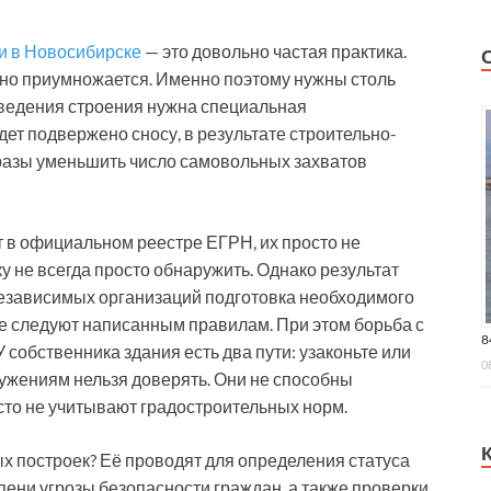
и в Новосибирске
— это довольно частая практика.
но приумножается. Именно поэтому нужны столь
ведения строения нужна специальная
ет подвержено сносу, в результате строительно-
 разы уменьшить число самовольных захватов
т в официальном реестре ЕГРН, их просто не
 не всегда просто обнаружить. Однако результат
независимых организаций подготовка необходимого
все следуют написанным правилам. При этом борьба с
8
собственника здания есть два пути: узаконьте или
0
ужениям нельзя доверять. Они не способны
сто не учитывают градостроительных норм.
х построек? Её проводят для определения статуса
ени угрозы безопасности граждан, а также проверки