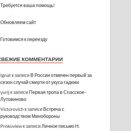
Требуется ваша помощь!
Обновляем сайт
Готовимся к переезду
СВЕЖИЕ КОММЕНТАРИИ
Ignat
к записи
В России отмечен первый за
сезон случай смерти от укуса гадюки
yurij
к записи
Первая тропа в Спасское-
Лутовиново
Victorovich
к записи
Встреча с
руководством Минобороны
Prokoview
к записи
Личное письмо Н.