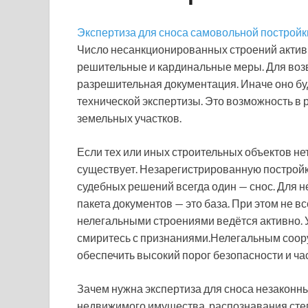
Экспертиза для сноса самовольной постройк
Число несанкционированных строений актив
решительные и кардинальные меры. Для воз
разрешительная документация. Иначе оно буд
технической экспертизы. Это возможность в
земельных участков.
Если тех или иных строительных объектов не
существует. Незарегистрированную постройку
судебных решений всегда один — снос. Для 
пакета документов — это база. При этом не 
нелегальными строениями ведётся активно. У 
смиритесь с признаниями.Нелегальным соор
обеспечить высокий порог безопасности и ча
Зачем нужна экспертиза для сноса незаконны
недвижимого имущества, распознавания степ