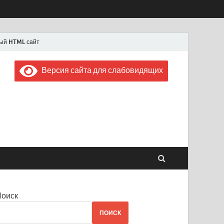
ый HTML сайт
Версия сайта для слабовидящих
 "Советская Россия"
 1956 года
Поиск
ПОИСК