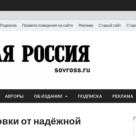
Подписка
Правила поведения на сайте
Реклама
Старый сайт
Стар
Газета
Выпускается с июля
АВТОРЫ
ОБ ИЗДАНИИ
ПОДПИСКА
РЕКЛАМА
овки от надёжной