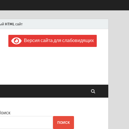
ый HTML сайт
Версия сайта для слабовидящих
 "Советская Россия"
 1956 года
Поиск
ПОИСК