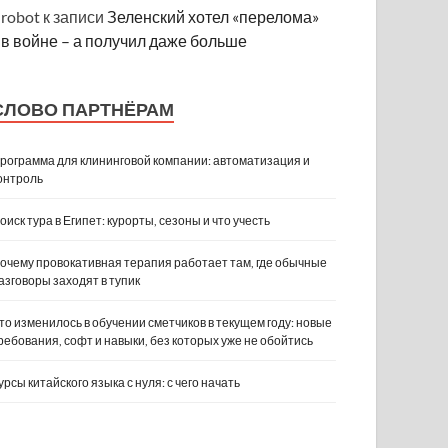
robot
к записи
Зеленский хотел «перелома»
в войне – а получил даже больше
СЛОВО ПАРТНЁРАМ
рограмма для клининговой компании: автоматизация и
онтроль
оиск тура в Египет: курорты, сезоны и что учесть
очему провокативная терапия работает там, где обычные
азговоры заходят в тупик
то изменилось в обучении сметчиков в текущем году: новые
ребования, софт и навыки, без которых уже не обойтись
урсы китайского языка с нуля: с чего начать