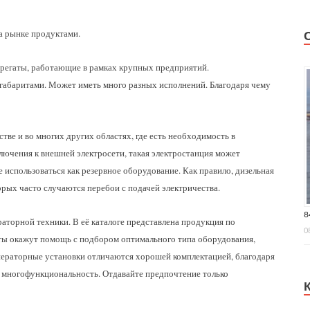
а рынке продуктами.
егаты, работающие в рамках крупных предприятий.
габаритами. Может иметь много разных исполнений. Благодаря чему
ве и во многих других областях, где есть необходимость в
ючения к внешней электросети, такая электростанция может
е использоваться как резервное оборудование. Как правило, дизельная
орых часто случаются перебои с подачей электричества.
8
торной техники. В её каталоге представлена продукция по
0
ты окажут помощь с подбором оптимального типа оборудования,
енераторные установки отличаются хорошей комплектацией, благодаря
и многофункциональность. Отдавайте предпочтение только