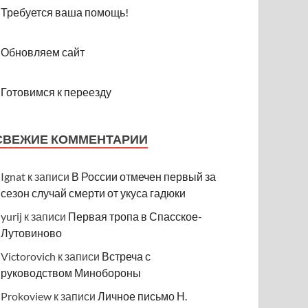
Требуется ваша помощь!
Обновляем сайт
Готовимся к переезду
СВЕЖИЕ КОММЕНТАРИИ
Ignat
к записи
В России отмечен первый за
сезон случай смерти от укуса гадюки
yurij
к записи
Первая тропа в Спасское-
Лутовиново
Victorovich
к записи
Встреча с
руководством Минобороны
Prokoview
к записи
Личное письмо Н.