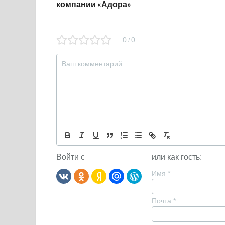
компании «Адора»
0
0
/
Войти с
или как гость:
Имя
*
Почта
*