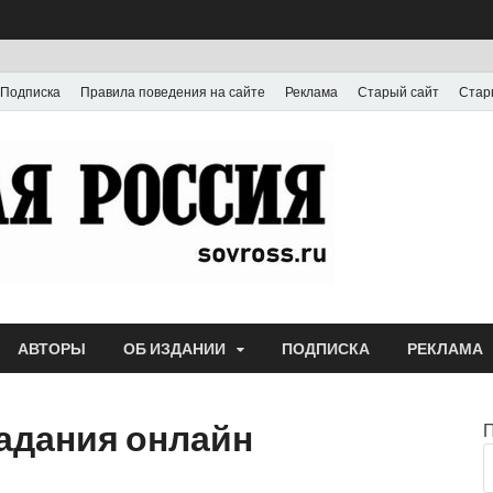
Подписка
Правила поведения на сайте
Реклама
Старый сайт
Стар
Газета
Выпускается с июля
АВТОРЫ
ОБ ИЗДАНИИ
ПОДПИСКА
РЕКЛАМА
адания онлайн