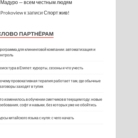
Мадуро — всем честным людям
Prokoview
к записи
Спорт жив!
СЛОВО ПАРТНЁРАМ
рограмма для клининговой компании: автоматизация и
онтроль
оиск тура в Египет: курорты, сезоны и что учесть
очему провокативная терапия работает там, где обычные
азговоры заходят в тупик
то изменилось в обучении сметчиков в текущем году: новые
ребования, софт и навыки, без которых уже не обойтись
урсы китайского языка с нуля: с чего начать