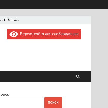
ый HTML сайт
Версия сайта для слабовидящих
 "Советская Россия"
 1956 года
Поиск
ПОИСК