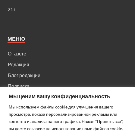
21+
МЕНЮ
О газете
Редакция
Блог редакции
Подписка
Мы ценим вашу конфиденциальность
Правила поведения на сайте
Мы используем файлы cookie для улучшения вашего
Реклама
просмотра, показа персонализированной рекламы или
Старый сайт
контента и анализа нашего трафика. Нажав "Принять все",
вы даете согласие на использование нами файлов cookie.
Старый HTML сайт