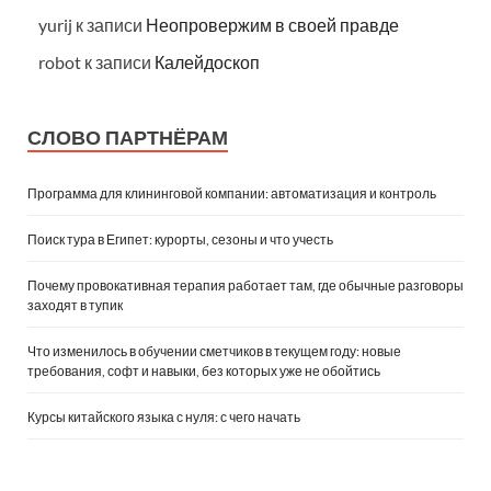
yurij
к записи
Неопровержим в своей правде
robot
к записи
Калейдоскоп
СЛОВО ПАРТНЁРАМ
Программа для клининговой компании: автоматизация и контроль
Поиск тура в Египет: курорты, сезоны и что учесть
Почему провокативная терапия работает там, где обычные разговоры
заходят в тупик
Что изменилось в обучении сметчиков в текущем году: новые
требования, софт и навыки, без которых уже не обойтись
Курсы китайского языка с нуля: с чего начать