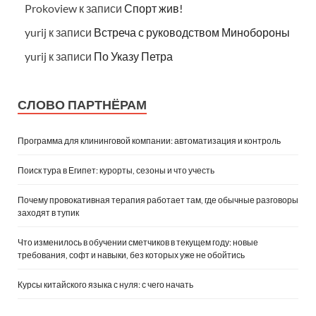
Prokoview
к записи
Спорт жив!
yurij
к записи
Встреча с руководством Минобороны
yurij
к записи
По Указу Петра
СЛОВО ПАРТНЁРАМ
Программа для клининговой компании: автоматизация и контроль
Поиск тура в Египет: курорты, сезоны и что учесть
Почему провокативная терапия работает там, где обычные разговоры
заходят в тупик
Что изменилось в обучении сметчиков в текущем году: новые
требования, софт и навыки, без которых уже не обойтись
Курсы китайского языка с нуля: с чего начать