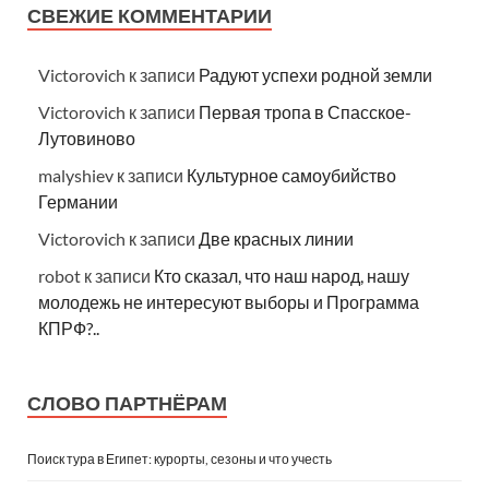
СВЕЖИЕ КОММЕНТАРИИ
Victorovich
к записи
Радуют успехи родной земли
Victorovich
к записи
Первая тропа в Спасское-
Лутовиново
malyshiev
к записи
Культурное самоубийство
Германии
Victorovich
к записи
Две красных линии
robot
к записи
Кто сказал, что наш народ, нашу
молодежь не интересуют выборы и Программа
КПРФ?..
СЛОВО ПАРТНЁРАМ
Поиск тура в Египет: курорты, сезоны и что учесть