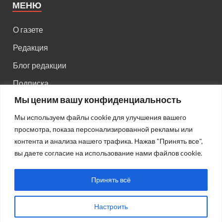
МЕНЮ
О газете
Редакция
Блог редакции
Подписка
Мы ценим вашу конфиденциальность
Правила поведения на сайте
Мы используем файлы cookie для улучшения вашего
Реклама
просмотра, показа персонализированной рекламы или
Старый сайт
контента и анализа нашего трафика. Нажав "Принять все",
вы даете согласие на использование нами файлов cookie.
Старый HTML сайт
Принять всё
Настроить