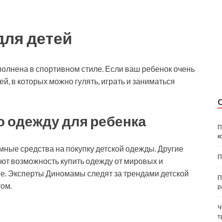
для детей
олнена в спортивном стиле. Если ваш ребенок очень
й, в которых можно гулять, играть и заниматься
ю одежду для ребенка
П
к
омные средства на покупку детской одежды. Другие
П
еют возможность купить одежду от мировых и
е. Эксперты Диномамы следят за трендами детской
П
ом.
р
Ч
т