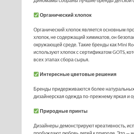
Диномамы собраны лучшие бренды детской 
Органический хлопок
Органический хлопок является основным про
хлопок, не содержащий химикатов, он безопа
окружающей среде. Такие бренды как Mini Rodin
используют хлопок с сертификатом GOTS, кот
всех этапах сбора сырья.
Интересные цветовые решения
Бренды придерживаются более натуральных 
дизайнерская одежда по-прежнему яркая и о
Природные принты
Дизайнеры демонстрируют креативность, исп
пробуждают любовь детей к природе. Это — 