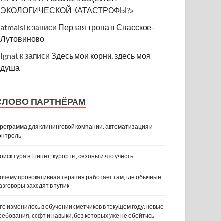
ЭКОЛОГИЧЕСКОЙ КАТАСТРОФЫ?»
atmaisi
к записи
Первая тропа в Спасское-
Лутовиново
Ignat
к записи
Здесь мои корни, здесь моя
душа
СЛОВО ПАРТНЁРАМ
рограмма для клининговой компании: автоматизация и
онтроль
оиск тура в Египет: курорты, сезоны и что учесть
очему провокативная терапия работает там, где обычные
азговоры заходят в тупик
то изменилось в обучении сметчиков в текущем году: новые
ребования, софт и навыки, без которых уже не обойтись