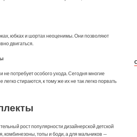
юках, юбках и шортах неоценимы. Они позволяют
ивно двигаться.
лы
и не потребует особого ухода. Сегодня многие
легко стираются, к тому же их не так легко порвать
плекты
ительный рост популярности дизайнерской детской
, комбинезоны, топы и боди, а для мальчиков —