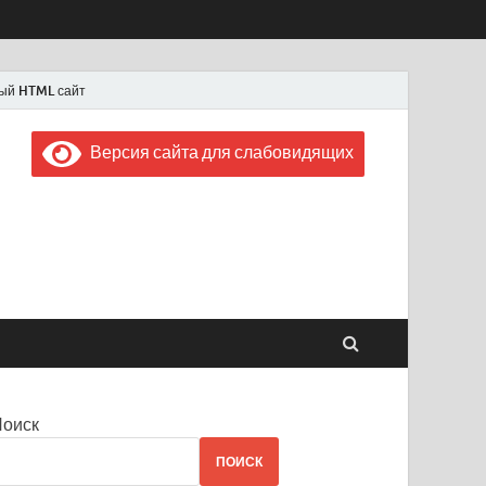
ый HTML сайт
Версия сайта для слабовидящих
 "Советская Россия"
 1956 года
Поиск
ПОИСК