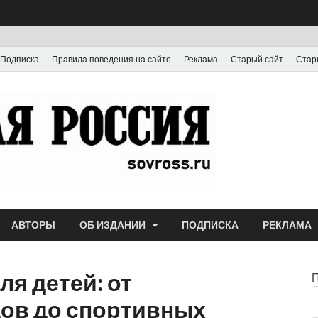
Подписка
Правила поведения на сайте
Реклама
Старый сайт
Стар
Газета
Выпускается с июля
АВТОРЫ
ОБ ИЗДАНИИ
ПОДПИСКА
РЕКЛАМА
я детей: от
ов до спортивных