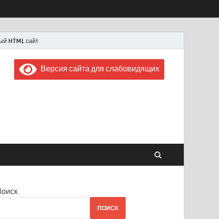
ый HTML сайт
Версия сайта для слабовидящих
 "Советская Россия"
 1956 года
Поиск
ПОИСК