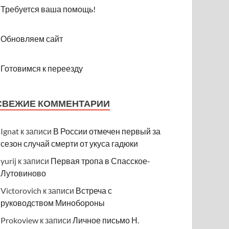
Требуется ваша помощь!
Обновляем сайт
Готовимся к переезду
СВЕЖИЕ КОММЕНТАРИИ
Ignat
к записи
В России отмечен первый за
сезон случай смерти от укуса гадюки
yurij
к записи
Первая тропа в Спасское-
Лутовиново
Victorovich
к записи
Встреча с
руководством Минобороны
Prokoview
к записи
Личное письмо Н.