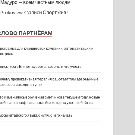
Мадуро — всем честным людям
Prokoview
к записи
Спорт жив!
СЛОВО ПАРТНЁРАМ
рограмма для клининговой компании: автоматизация и
онтроль
оиск тура в Египет: курорты, сезоны и что учесть
очему провокативная терапия работает там, где обычные
азговоры заходят в тупик
то изменилось в обучении сметчиков в текущем году: новые
ребования, софт и навыки, без которых уже не обойтись
урсы китайского языка с нуля: с чего начать