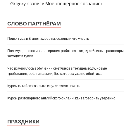
Grigory
к записи
Мое «пещерное сознание»
СЛОВО ПАРТНЁРАМ
Поиск тура в Египет: курорты, сезоны и что учесть
Почему провокативная терапия работает там, где обычные разговоры
заходят в тупик
Что изменилось в обучении сметчиков в текущем году: новые
требования, софт и навыки, без которых уже не обойтись
Курсы китайского языка с нуля: с чего начать
Курсы разговорного английского онлайн: как заговорить уверенно
ПРАЗДНИКИ