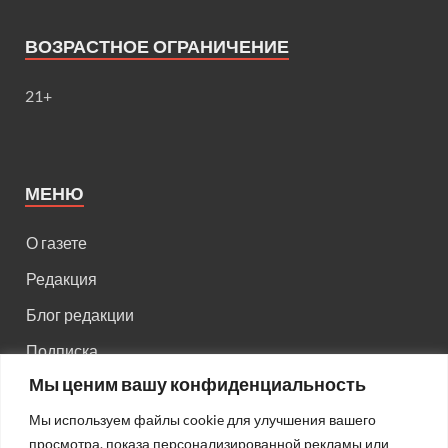
ВОЗРАСТНОЕ ОГРАНИЧЕНИЕ
21+
МЕНЮ
О газете
Редакция
Блог редакции
Подписка
Мы ценим вашу конфиденциальность
Правила поведения на сайте
Мы используем файлы cookie для улучшения вашего
Реклама
просмотра, показа персонализированной рекламы или