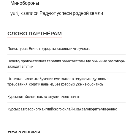
Минобороны
yurij
к записи
Радуют успехи родной земли
СЛОВО ПАРТНЁРАМ
Поиск тура в Египет: курорты, сезоны и что учесть
Почему провокативная терапия работает там, где обычные разговоры
заходят в тупик
Что изменилось в обучении сметчиков в текущем году: новые
требования, софт и навыки, без которых уже не обойтись
Курсы китайского языка с нуля: с чего начать
Курсы разговорного английского онлайн: как заговорить уверенно
ПРАЗДНИКИ