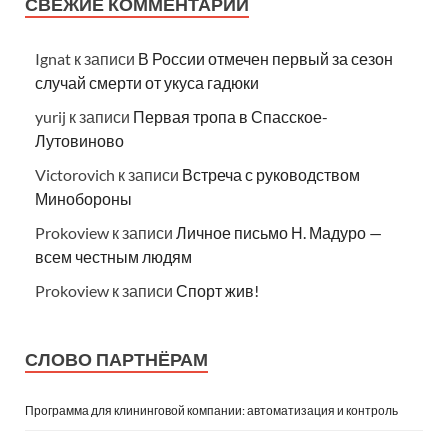
СВЕЖИЕ КОММЕНТАРИИ
Ignat
к записи
В России отмечен первый за сезон
случай смерти от укуса гадюки
yurij
к записи
Первая тропа в Спасское-
Лутовиново
Victorovich
к записи
Встреча с руководством
Минобороны
Prokoview
к записи
Личное письмо Н. Мадуро —
всем честным людям
Prokoview
к записи
Спорт жив!
СЛОВО ПАРТНЁРАМ
Программа для клининговой компании: автоматизация и контроль