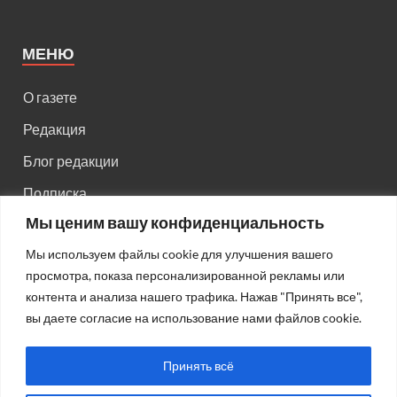
МЕНЮ
О газете
Редакция
Блог редакции
Подписка
Мы ценим вашу конфиденциальность
Правила поведения на сайте
Мы используем файлы cookie для улучшения вашего
Реклама
просмотра, показа персонализированной рекламы или
Старый сайт
контента и анализа нашего трафика. Нажав "Принять все",
вы даете согласие на использование нами файлов cookie.
Старый HTML сайт
Принять всё