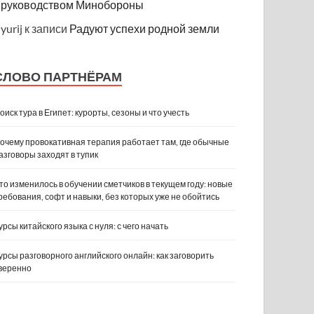
руководством Минобороны
yurij
к записи
Радуют успехи родной земли
СЛОВО ПАРТНЁРАМ
оиск тура в Египет: курорты, сезоны и что учесть
очему провокативная терапия работает там, где обычные
азговоры заходят в тупик
то изменилось в обучении сметчиков в текущем году: новые
ребования, софт и навыки, без которых уже не обойтись
урсы китайского языка с нуля: с чего начать
урсы разговорного английского онлайн: как заговорить
веренно