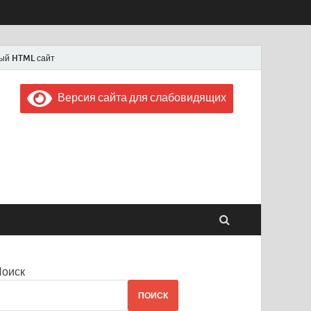
ый HTML сайт
Версия сайта для слабовидящих
 "Советская Россия"
 1956 года
Поиск
ПОИСК