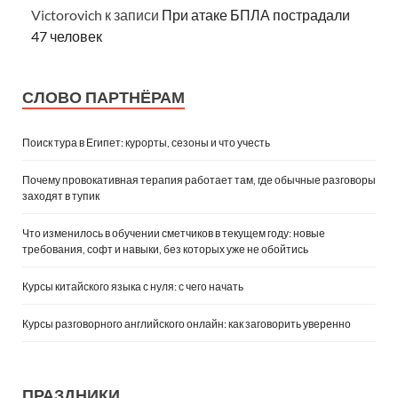
Victorovich
к записи
При атаке БПЛА пострадали
47 человек
СЛОВО ПАРТНЁРАМ
Поиск тура в Египет: курорты, сезоны и что учесть
Почему провокативная терапия работает там, где обычные разговоры
заходят в тупик
Что изменилось в обучении сметчиков в текущем году: новые
требования, софт и навыки, без которых уже не обойтись
Курсы китайского языка с нуля: с чего начать
Курсы разговорного английского онлайн: как заговорить уверенно
ПРАЗДНИКИ