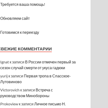
Требуется ваша помощь!
Обновляем сайт
Готовимся к переезду
СВЕЖИЕ КОММЕНТАРИИ
Ignat
к записи
В России отмечен первый за
сезон случай смерти от укуса гадюки
yurij
к записи
Первая тропа в Спасское-
Лутовиново
Victorovich
к записи
Встреча с
руководством Минобороны
Prokoview
к записи
Личное письмо Н.