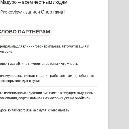
Мадуро — всем честным людям
Prokoview
к записи
Спорт жив!
СЛОВО ПАРТНЁРАМ
рограмма для клининговой компании: автоматизация и
онтроль
оиск тура в Египет: курорты, сезоны и что учесть
очему провокативная терапия работает там, где обычные
азговоры заходят в тупик
то изменилось в обучении сметчиков в текущем году: новые
ребования, софт и навыки, без которых уже не обойтись
урсы китайского языка с нуля: с чего начать