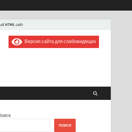
ый HTML сайт
Версия сайта для слабовидящих
 "Советская Россия"
 1956 года
Поиск
ПОИСК