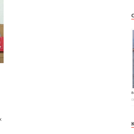
8
0
х