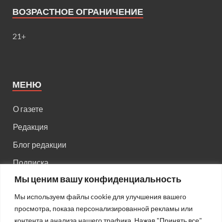
ВОЗРАСТНОЕ ОГРАНИЧЕНИЕ
21+
МЕНЮ
О газете
Редакция
Блог редакции
Подписка
Мы ценим вашу конфиденциальность
Правила поведения на сайте
Мы используем файлы cookie для улучшения вашего
Реклама
просмотра, показа персонализированной рекламы или
Старый сайт
контента и анализа нашего трафика. Нажав "Принять все",