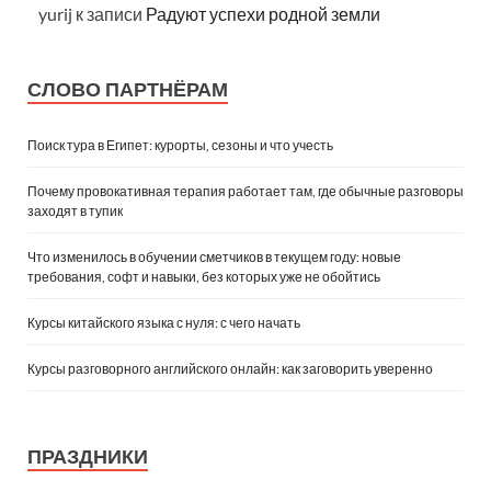
yurij
к записи
Радуют успехи родной земли
СЛОВО ПАРТНЁРАМ
Поиск тура в Египет: курорты, сезоны и что учесть
Почему провокативная терапия работает там, где обычные разговоры
заходят в тупик
Что изменилось в обучении сметчиков в текущем году: новые
требования, софт и навыки, без которых уже не обойтись
Курсы китайского языка с нуля: с чего начать
Курсы разговорного английского онлайн: как заговорить уверенно
ПРАЗДНИКИ