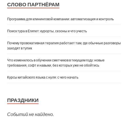
СЛОВО ПАРТНЁРАМ
Программа для клининговой компании: автоматизация и контроль
Поиск тура в Египет: курорты, сезоны и что учесть
Почему провокативная терапия работает там, где обычные разговоры
заходят в тупик
Что изменилось в обучении сметчиков в текущем году: новые
требования, софт и навыки, без которых уже не обойтись
Курсы китайского языка с нуля: с чего начать
ПРАЗДНИКИ
Событий не найдено.