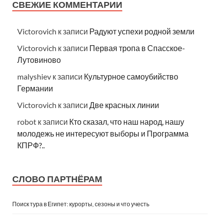
СВЕЖИЕ КОММЕНТАРИИ
Victorovich
к записи
Радуют успехи родной земли
Victorovich
к записи
Первая тропа в Спасское-
Лутовиново
malyshiev
к записи
Культурное самоубийство
Германии
Victorovich
к записи
Две красных линии
robot
к записи
Кто сказал, что наш народ, нашу
молодежь не интересуют выборы и Программа
КПРФ?..
СЛОВО ПАРТНЁРАМ
Поиск тура в Египет: курорты, сезоны и что учесть