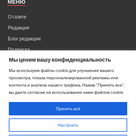
МЕНЮ
О газете
Редакция
Блог редакции
Подписка
Мы ценим вашу конфиденциальность
Правила поведения на сайте
Мы используем файлы cookie для улучшения вашего
Реклама
просмотра, показа персонализированной рекламы или
Старый сайт
контента и анализа нашего трафика. Нажав "Принять все",
вы даете согласие на использование нами файлов cookie.
Старый HTML сайт
Принять всё
Настроить