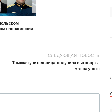
польском
ком направлении
СЛЕДУЮЩАЯ НОВОСТЬ
Томская учительница получила выговор за
мат на уроке
«