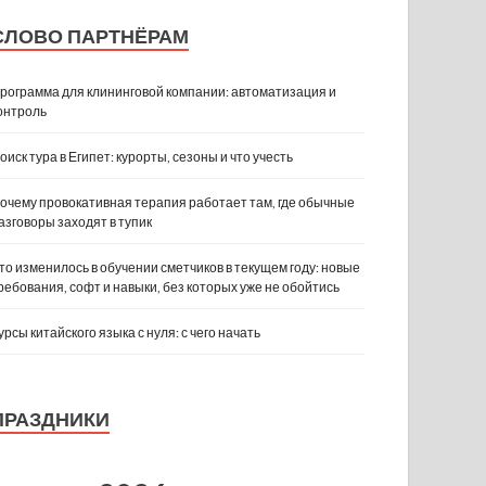
СЛОВО ПАРТНЁРАМ
рограмма для клининговой компании: автоматизация и
онтроль
оиск тура в Египет: курорты, сезоны и что учесть
очему провокативная терапия работает там, где обычные
азговоры заходят в тупик
то изменилось в обучении сметчиков в текущем году: новые
ребования, софт и навыки, без которых уже не обойтись
урсы китайского языка с нуля: с чего начать
ПРАЗДНИКИ