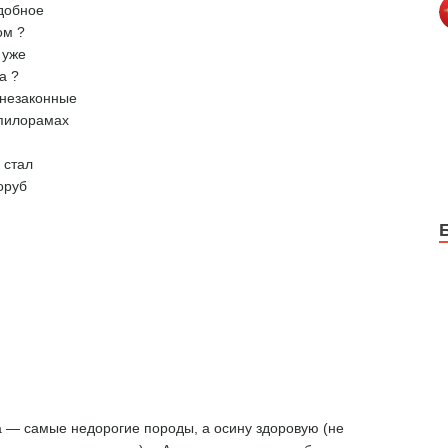
одобное
ом ?
 уже
а ?
 незаконные
 пилорамах
 стал
оруб
а — самые недорогие породы, а осину здоровую (не