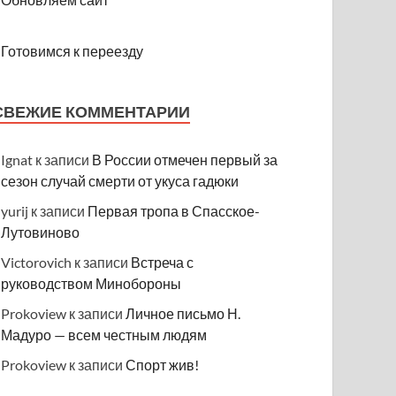
Готовимся к переезду
СВЕЖИЕ КОММЕНТАРИИ
Ignat
к записи
В России отмечен первый за
сезон случай смерти от укуса гадюки
yurij
к записи
Первая тропа в Спасское-
Лутовиново
Victorovich
к записи
Встреча с
руководством Минобороны
Prokoview
к записи
Личное письмо Н.
Мадуро — всем честным людям
Prokoview
к записи
Спорт жив!