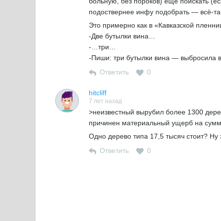
больную, без пороков) ещё поискать (е
подоствернее инфу подобрать — всё-та
Это примерно как в «Кавказской пленни
-Две бутылки вина…
-…три…
-Пиши: три бутылки вина — выбросила в
Ответить
0
hitcliff
7 лет назад
>неизвестный вырубил более 1300 дерев
причинен материальный ущерб на сумм
Одно дерево типа 17,5 тысяч стоит? Ну 
Ответить
0