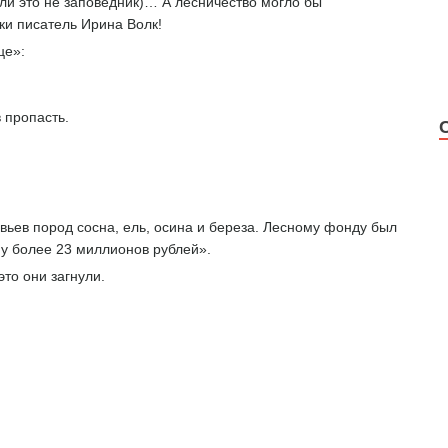
сли это не заповедник)… А лесничество могло бы
ки писатель Ирина Волк!
це»:
 пропасть.
ьев пород сосна, ель, осина и береза. Лесному фонду был
у более 23 миллионов рублей».
это они загнули.