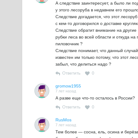
А следствие заинтересует, а было ли п
у этого лесоруба в недавнем его прошл
Следствие догадается, что этот лесоруб
с кем-то договорился о доставке кругляк
Следствие обратит внимание на другие
рубки леса во всей области и откуда на
пиловочник ?
Следствие понимает, что данный случай
известен им только потому, что этот лес
забыл, что делиться надо ?
Ответить
0
gromow1955
7 лет назад
А разве еще что-то осталось в России?
Ответить
0
RusMos
7 лет назад
Тем более — сосна, ель, осина и берёз