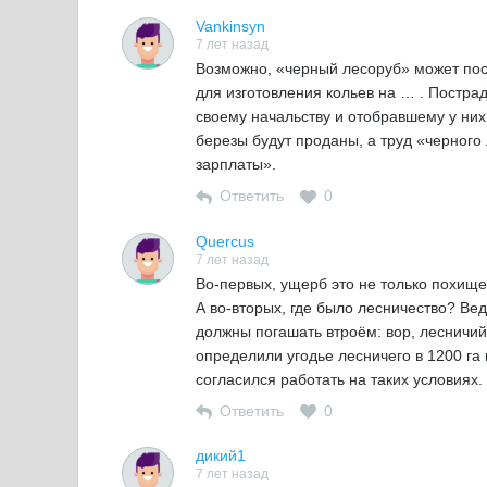
Vankinsyn
7 лет назад
Возможно, «черный лесоруб» может пос
для изготовления кольев на … . Постра
своему начальству и отобравшему у них
березы будут проданы, а труд «черного
зарплаты».
Ответить
0
Quercus
7 лет назад
Во-первых, ущерб это не только похище
А во-вторых, где было лесничество? Вед
должны погашать втроём: вор, лесничий
определили угодье лесничего в 1200 га 
согласился работать на таких условиях.
Ответить
0
дикий1
7 лет назад