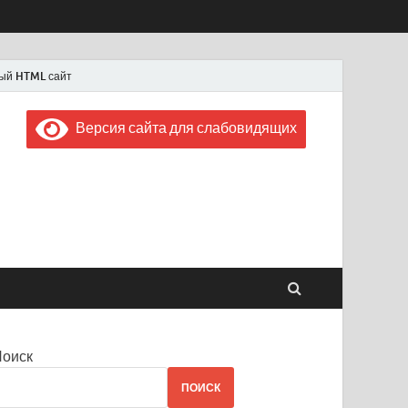
ый HTML сайт
Версия сайта для слабовидящих
 "Советская Россия"
 1956 года
Поиск
ПОИСК