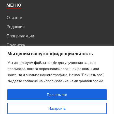
МЕНЮ
О газете
Редакция
Блог редакции
Подписка
Мы ценим вашу конфиденциальность
Правила поведения на сайте
Мы используем файлы cookie для улучшения вашего
Реклама
просмотра, показа персонализированной рекламы или
Старый сайт
контента и анализа нашего трафика. Нажав "Принять все",
вы даете согласие на использование нами файлов cookie.
Старый HTML сайт
Принять всё
Настроить