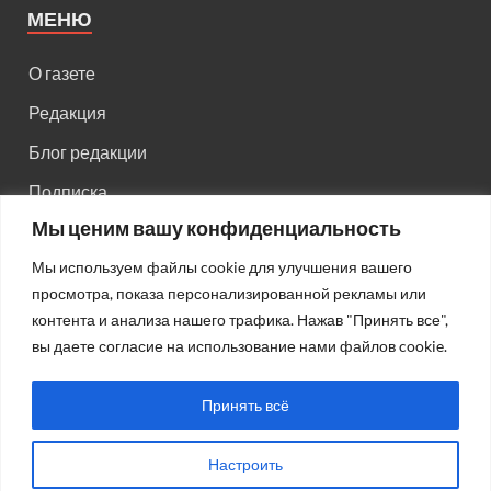
МЕНЮ
О газете
Редакция
Блог редакции
Подписка
Мы ценим вашу конфиденциальность
Правила поведения на сайте
Мы используем файлы cookie для улучшения вашего
Реклама
просмотра, показа персонализированной рекламы или
Старый сайт
контента и анализа нашего трафика. Нажав "Принять все",
вы даете согласие на использование нами файлов cookie.
Старый HTML сайт
Принять всё
Настроить