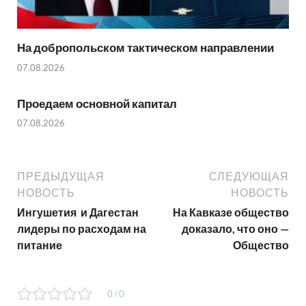
На добропольском тактическом направлении
07.08.2026
Проедаем основной капитал
07.08.2026
ПРЕДЫДУЩАЯ
СЛЕДУЮЩАЯ
НОВОСТЬ
НОВОСТЬ
Ингушетия и Дагестан
На Кавказе общество
лидеры по расходам на
доказало, что оно —
питание
Общество
0
0
/