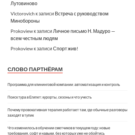
Лутовиново
Victorovich
к записи
Встреча с руководством
Минобороны
Prokoview
к записи
Личное письмо Н. Мадуро —
всем честным людям
Prokoview
к записи
Спорт жив!
СЛОВО ПАРТНЁРАМ
Программа для клининговой компании: автоматизация и контроль
Поиск тура в Египет: курорты, сезоны и что учесть
Почему провокативная терапия работает там, где обычные разговоры
заходят в тупик
Что изменилось в обучении сметчиков в текущем году: новые
требования, софт и навыки, без которых уже не обойтись