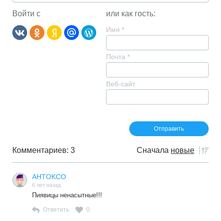
Войти с
или как гость:
Имя
*
Почта
*
Веб-сайт
Комментариев: 3
Сначала
новые
AHTOKCO
6 лет назад
Пиявицы ненасытные!!!
Ответить
0