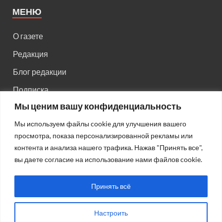
МЕНЮ
О газете
Редакция
Блог редакции
Подписка
Мы ценим вашу конфиденциальность
Правила поведения на сайте
Мы используем файлы cookie для улучшения вашего
Реклама
просмотра, показа персонализированной рекламы или
Старый сайт
контента и анализа нашего трафика. Нажав "Принять все",
вы даете согласие на использование нами файлов cookie.
Старый HTML сайт
Принять всё
Настроить