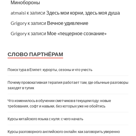
Минобороны
atmaisi
к записи
Здесь мои корни, здесь моя душа
Grigory
к записи
Вечное удивление
Grigory
к записи
Мое «пещерное сознание»
СЛОВО ПАРТНЁРАМ
Поиск тура в Египет: курорты, сезоны и что учесть
Почему провокативная терапия работает там, где обычные разговоры
заходят в тупик
Что изменилось в обучении сметчиков в текущем году: новые
требования, софт и навыки, без которых уже не обойтись
Курсы китайского языка с нуля: с чего начать
Курсы разговорного английского онлайн: как заговорить уверенно