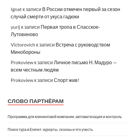
Ignat
к записи
В России отмечен первый за сезон
случай смерти от укуса гадюки
yurij
к записи
Первая тропа в Спасское-
Лутовиново
Victorovich
к записи
Встреча с руководством
Минобороны
Prokoview
к записи
Личное письмо Н. Мадуро —
всем честным людям
Prokoview
к записи
Спорт жив!
СЛОВО ПАРТНЁРАМ
Программа для клининговой компании: автоматизация и контроль
Поиск тура в Египет: курорты, сезоны и что учесть