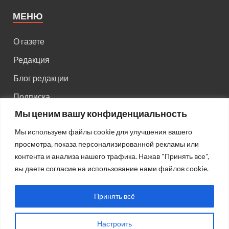
МЕНЮ
О газете
Редакция
Блог редакции
Подписка
Мы ценим вашу конфиденциальность
Правила поведения на сайте
Мы используем файлы cookie для улучшения вашего
Реклама
просмотра, показа персонализированной рекламы или
Старый сайт
контента и анализа нашего трафика. Нажав "Принять все",
вы даете согласие на использование нами файлов cookie.
Старый HTML сайт
Принять всё
Настроить