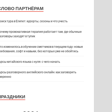
СЛОВО ПАРТНЁРАМ
оиск тура в Египет: курорты, сезоны и что учесть
очему провокативная терапия работает там, где обычные
азговоры заходят в тупик
то изменилось в обучении сметчиков в текущем году: новые
ребования, софт и навыки, без которых уже не обойтись
урсы китайского языка с нуля: с чего начать
урсы разговорного английского онлайн: как заговорить
веренно
ПРАЗДНИКИ