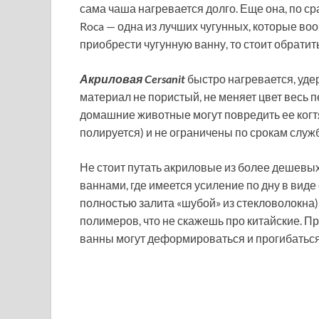
сама чаша нагревается долго. Еще она, по с
Roca — одна из лучших чугунных, которые в
приобрести чугунную ванну, то стоит обратит
Акриловая Cersanit
быстро нагревается, уде
материал не пористый, не меняет цвет весь п
домашние животные могут повредить ее когт
полируется) и не ограничены по срокам служ
Не стоит путать акриловые из более дешевы
ваннами, где имеется усиление по дну в вид
полностью залита «шубой» из стекловолокна)
полимеров, что не скажешь про китайские. П
ванны могут деформироваться и прогибатьс