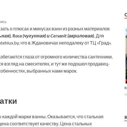
лись
зать о плюсах и минусах ванн из разных материалов
ная), Roca (чугунная) и Cersanit (акриловая).
Для
tehlux.by, что в Ждановичах неподалеку от ТЦ «Град».
разбегаются глаза от огромного количества сантехники,
я взгляд на смесителях, и тут же подошел продавец-
особенностях, выбранных нами марок.
8
0
атки
ы каждой марки ванны. Оказывается, что стальная
цена соответствует качеству. Цена стальных