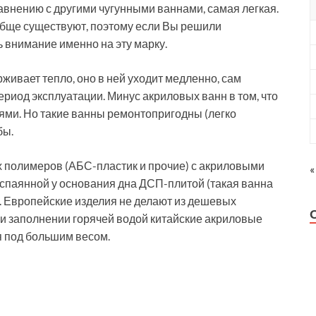
равнению с другими чугунными ваннами, самая легкая.
ообще существуют, поэтому если Вы решили
ь внимание именно на эту марку.
рживает тепло, оно в ней уходит медленно, сам
ериод эксплуатации. Минус акриловых ванн в том, что
ями. Но такие ванны ремонтопригодны (легко
бы.
х полимеров (АБС-пластик и прочие) с акриловыми
«
е спаянной у основания дна ДСП-плитой (такая ванна
. Европейские изделия не делают из дешевых
ри заполнении горячей водой китайские акриловые
я под большим весом.