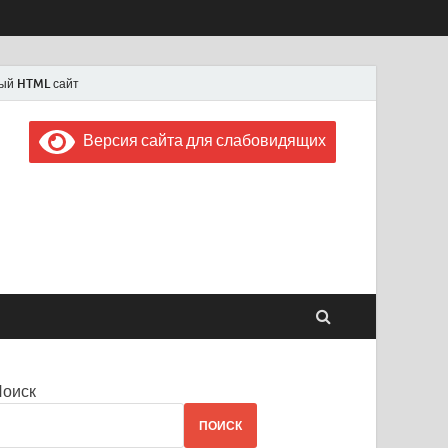
ый HTML сайт
Версия сайта для слабовидящих
 "Советская Россия"
 1956 года
Поиск
ПОИСК