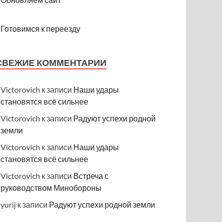
Готовимся к переезду
СВЕЖИЕ КОММЕНТАРИИ
Victorovich
к записи
Наши удары
становятся всё сильнее
Victorovich
к записи
Радуют успехи родной
земли
Victorovich
к записи
Наши удары
становятся всё сильнее
Victorovich
к записи
Встреча с
руководством Минобороны
yurij
к записи
Радуют успехи родной земли