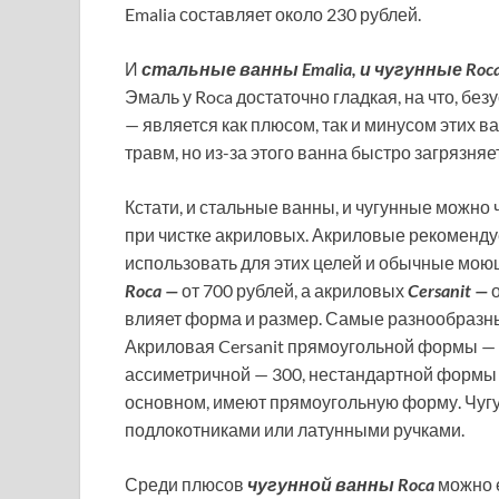
Emalia составляет около 230 рублей.
И
стальные ванны Emalia, и чугунные Roc
Эмаль у Roca достаточно гладкая, на что, бе
— является как плюсом, так и минусом этих 
травм, но из-за этого ванна быстро загрязня
Кстати, и стальные ванны, и чугунные можно 
при чистке акриловых. Акриловые рекоменд
использовать для этих целей и обычные мою
Roca —
от 700 рублей, а акриловых
Cersanit —
влияет форма и размер. Самые разнообразн
Акриловая Cersanit прямоугольной формы — о
ассиметричной — 300, нестандартной формы —
основном, имеют прямоугольную форму. Чугу
подлокотниками или латунными ручками.
Среди плюсов
чугунной ванны Roca
можно е