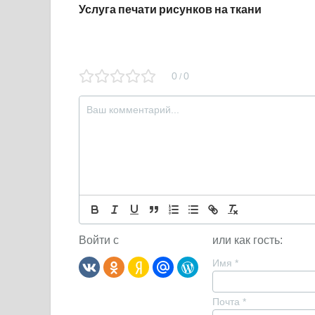
Услуга печати рисунков на ткани
0
0
/
Войти с
или как гость:
Имя
*
Почта
*