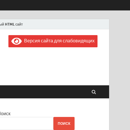
ый HTML сайт
Версия сайта для слабовидящих
 "Советская Россия"
 1956 года
Поиск
ПОИСК