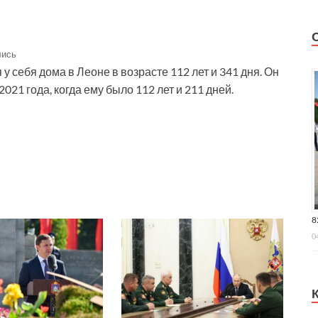
лись
у себя дома в Леоне в возрасте 112 лет и 341 дня. Он
021 года, когда ему было 112 лет и 211 дней.
8
0