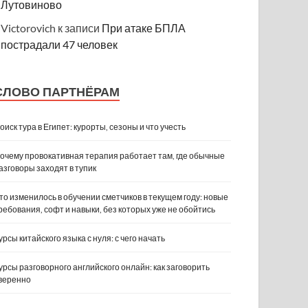
Лутовиново
Victorovich
к записи
При атаке БПЛА
пострадали 47 человек
СЛОВО ПАРТНЁРАМ
оиск тура в Египет: курорты, сезоны и что учесть
очему провокативная терапия работает там, где обычные
азговоры заходят в тупик
то изменилось в обучении сметчиков в текущем году: новые
ребования, софт и навыки, без которых уже не обойтись
урсы китайского языка с нуля: с чего начать
урсы разговорного английского онлайн: как заговорить
веренно