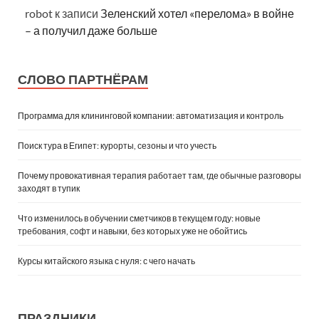
robot
к записи
Зеленский хотел «перелома» в войне
– а получил даже больше
СЛОВО ПАРТНЁРАМ
Программа для клининговой компании: автоматизация и контроль
Поиск тура в Египет: курорты, сезоны и что учесть
Почему провокативная терапия работает там, где обычные разговоры
заходят в тупик
Что изменилось в обучении сметчиков в текущем году: новые
требования, софт и навыки, без которых уже не обойтись
Курсы китайского языка с нуля: с чего начать
ПРАЗДНИКИ