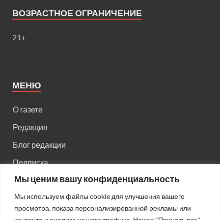
ВОЗРАСТНОЕ ОГРАНИЧЕНИЕ
21+
МЕНЮ
О газете
Редакция
Блог редакции
Подписка
Мы ценим вашу конфиденциальность
Правила поведения на сайте
Мы используем файлы cookie для улучшения вашего
Реклама
просмотра, показа персонализированной рекламы или
Старый сайт
контента и анализа нашего трафика. Нажав "Принять все",