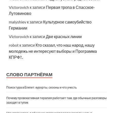
Victorovich
к записи
Первая тропа в Спасское-
Лутовиново
malyshiev
к записи
Культурное самоубийство
Германии
Victorovich
к записи
Две красных линии
robot
к записи
Кто сказал, что наш народ, нашу
молодежь не интересуют выборы и Программа
КПРФ?..
СЛОВО ПАРТНЁРАМ
Поиск тура в Египет: курорты, сезоны и что учесть
Почему провокативная терапия работает там, где обычные разговоры
заходят в тупик