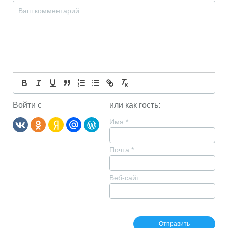
Войти с
или как гость:
Имя
*
Почта
*
Веб-сайт