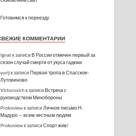
Готовимся к переезду
СВЕЖИЕ КОММЕНТАРИИ
Ignat
к записи
В России отмечен первый за
сезон случай смерти от укуса гадюки
yurij
к записи
Первая тропа в Спасское-
Лутовиново
Victorovich
к записи
Встреча с
руководством Минобороны
Prokoview
к записи
Личное письмо Н.
Мадуро — всем честным людям
Prokoview
к записи
Спорт жив!