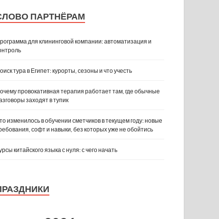
СЛОВО ПАРТНЁРАМ
рограмма для клининговой компании: автоматизация и
онтроль
оиск тура в Египет: курорты, сезоны и что учесть
очему провокативная терапия работает там, где обычные
азговоры заходят в тупик
то изменилось в обучении сметчиков в текущем году: новые
ребования, софт и навыки, без которых уже не обойтись
урсы китайского языка с нуля: с чего начать
ПРАЗДНИКИ