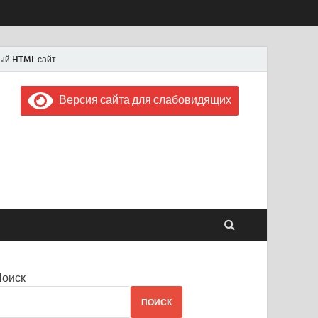
ый HTML сайт
Версия сайта для слабовидящих
 "Советская Россия"
 1956 года
Поиск
ПОИСК