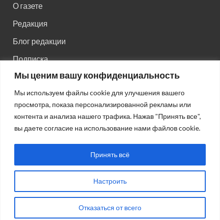
О газете
Редакция
Блог редакции
Подписка
Мы ценим вашу конфиденциальность
Правила поведения на сайте
Мы используем файлы cookie для улучшения вашего
Реклама
просмотра, показа персонализированной рекламы или
Старый сайт
контента и анализа нашего трафика. Нажав "Принять все",
вы даете согласие на использование нами файлов cookie.
Старый HTML сайт
Принять всё
Настроить
Авторсие права: © 2026
Газета "Советская Россия"
.
Отказаться от всего
Работает на Wordpress