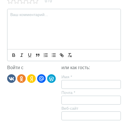
0
0
/
Войти с
или как гость:
Имя
*
Почта
*
Веб-сайт