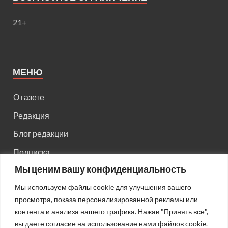
21+
МЕНЮ
О газете
Редакция
Блог редакции
Подписка
Мы ценим вашу конфиденциальность
Правила поведения на сайте
Мы используем файлы cookie для улучшения вашего
Реклама
просмотра, показа персонализированной рекламы или
Старый сайт
контента и анализа нашего трафика. Нажав "Принять все",
вы даете согласие на использование нами файлов cookie.
Старый HTML сайт