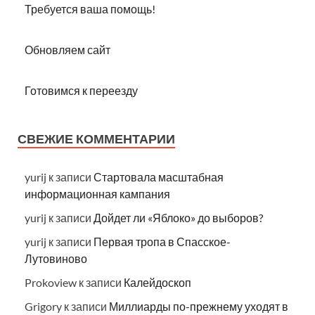
Требуется ваша помощь!
Обновляем сайт
Готовимся к переезду
СВЕЖИЕ КОММЕНТАРИИ
yurij
к записи
Стартовала масштабная
информационная кампания
yurij
к записи
Дойдет ли «Яблоко» до выборов?
yurij
к записи
Первая тропа в Спасское-
Лутовиново
Prokoview
к записи
Калейдоскоп
Grigory
к записи
Миллиарды по-прежнему уходят в