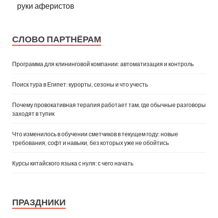
руки аферистов
СЛОВО ПАРТНЁРАМ
Программа для клининговой компании: автоматизация и контроль
Поиск тура в Египет: курорты, сезоны и что учесть
Почему провокативная терапия работает там, где обычные разговоры
заходят в тупик
Что изменилось в обучении сметчиков в текущем году: новые
требования, софт и навыки, без которых уже не обойтись
Курсы китайского языка с нуля: с чего начать
ПРАЗДНИКИ