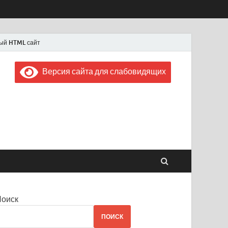
ый HTML сайт
Версия сайта для слабовидящих
 "Советская Россия"
 1956 года
Поиск
ПОИСК