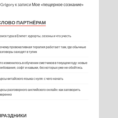
Grigory
к записи
Мое «пещерное сознание»
СЛОВО ПАРТНЁРАМ
оиск тура в Египет: курорты, сезоны и что учесть
очему провокативная терапия работает там, где обычные
азговоры заходят в тупик
то изменилось в обучении сметчиков в текущем году: новые
ребования, софт и навыки, без которых уже не обойтись
урсы китайского языка с нуля: с чего начать
урсы разговорного английского онлайн: как заговорить
веренно
ПРАЗДНИКИ