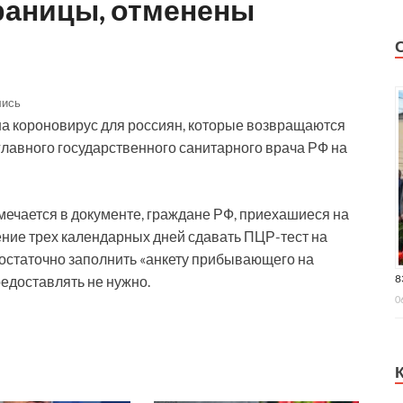
границы, отменены
лись
а короновирус для россиян, которые возвращаются
главного государственного санитарного врача РФ на
тмечается в документе, граждане РФ, приехашиеся на
ение трех календарных дней сдавать ПЦР-тест на
достаточно заполнить «анкету прибывающего на
8
едоставлять не нужно.
0