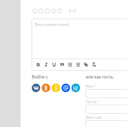
0
0
/
Войти с
или как гость:
Имя
*
Почта
*
Веб-сайт