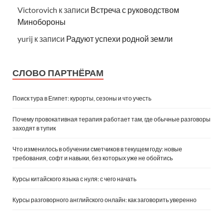
Victorovich
к записи
Встреча с руководством
Минобороны
yurij
к записи
Радуют успехи родной земли
СЛОВО ПАРТНЁРАМ
Поиск тура в Египет: курорты, сезоны и что учесть
Почему провокативная терапия работает там, где обычные разговоры
заходят в тупик
Что изменилось в обучении сметчиков в текущем году: новые
требования, софт и навыки, без которых уже не обойтись
Курсы китайского языка с нуля: с чего начать
Курсы разговорного английского онлайн: как заговорить уверенно