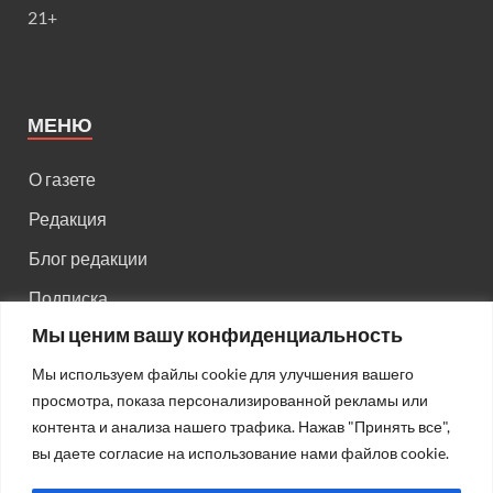
21+
МЕНЮ
О газете
Редакция
Блог редакции
Подписка
Мы ценим вашу конфиденциальность
Правила поведения на сайте
Мы используем файлы cookie для улучшения вашего
Реклама
просмотра, показа персонализированной рекламы или
Старый сайт
контента и анализа нашего трафика. Нажав "Принять все",
вы даете согласие на использование нами файлов cookie.
Старый HTML сайт