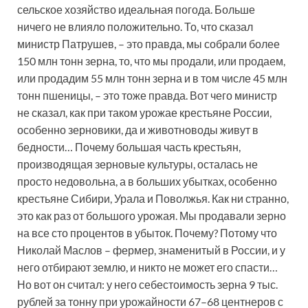
сельское хозяйство идеальная погода. Больше
ничего не влияло положительно. То, что сказал
министр Патрушев, – это правда, мы собрали более
150 млн тонн зерна, то, что мы продали, или продаем,
или продадим 55 млн тонн зерна и в том числе 45 млн
тонн пшеницы, – это тоже правда. Вот чего министр
не сказал, как при таком урожае крестьяне России,
особенно зерновики, да и животноводы живут в
бедности… Почему большая часть крестьян,
производящая зерновые культуры, осталась не
просто недовольна, а в больших убытках, особенно
крестьяне Сибири, Урала и Поволжья. Как ни странно,
это как раз от большого урожая. Мы продавали зерно
на все сто процентов в убыток. Почему? Потому что
Николай Маслов – фермер, знаменитый в России, и у
него отбирают землю, и никто не может его спасти…
Но вот он считал: у него себестоимость зерна 9 тыс.
рублей за тонну при урожайности 67–68 центнеров с