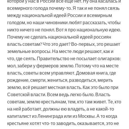
которой у нас в России все еще нет. Ну она касалась и
всемирного голода почему-то. Я так и не понял связь
между национальной идеей России и всемирным
голодом, но наши чиновники любят рассказать, чтобы
никто ничего не понял. Вот я про национальную идею.
Почему не сделать национальной идеей россиян
власть советам? Что это дает? Во-первых, это решает
земельные вопросы. На месте люди решают, как и
что, где сеять. Правительство не посылает олигархов:
мол, забери у фермеров землю. Потому что на месте
власть, советы всем управляют. Домовая книга, где
рождение, смерти, жениться, разводиться, мерить
землю, всё решает местная власть. Как это было при
Советской власти. Всем ведь легко было. Власть
советам, землю крестьянам, тем, кто там живет. Те, кто
на ней работает, должны ею владеть, а не какой-то
капиталист из Ленинграда или из Москвы. А то когда
крестьяне хотят что-то заводить, оказывается, это не