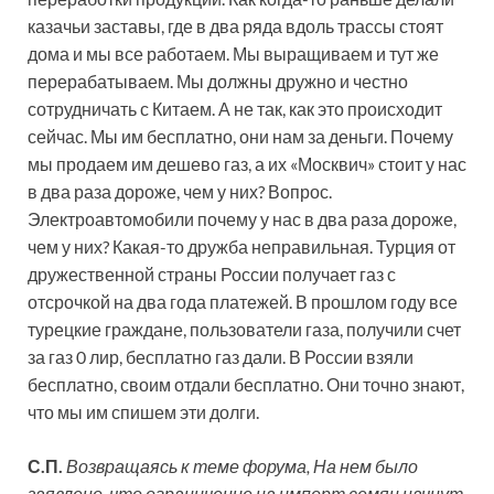
казачьи заставы, где в два ряда вдоль трассы стоят
дома и мы все работаем. Мы выращиваем и тут же
перерабатываем. Мы должны дружно и честно
сотрудничать с Китаем. А не так, как это происходит
сейчас. Мы им бесплатно, они нам за деньги. Почему
мы продаем им дешево газ, а их «Москвич» стоит у нас
в два раза дороже, чем у них? Вопрос.
Электроавтомобили почему у нас в два раза дороже,
чем у них? Какая-то дружба неправильная. Турция от
дружественной страны России получает газ с
отсрочкой на два года платежей. В прошлом году все
турецкие граждане, пользователи газа, получили счет
за газ 0 лир, бесплатно газ дали. В России взяли
бесплатно, своим отдали бесплатно. Они точно знают,
что мы им спишем эти долги.
С.П.
Возвращаясь к теме форума, На нем было
заявлено, что ограничение на импорт семян начнут