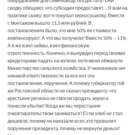
оборудование для семеноводства достать? Они
скидку обещают, что субсидии предоставят… Я вам на
практике скажу: вот я покупал зерносушилку. Вместе
с монтажом вышло 11,5 млн рублей. В
постановлениях было, что мне 50% ее стоимости
компенсируют. А что мы получили? Вместо 50% – 11%.
А я же взял займы, взял финансовую
ответственность. Конечно, я вынужден перед своими
кредиторами падать на колени. хотя меня обмануло
Министерство сельского хозяйства. У чиновников нет
никакой ответственности за все вот эти
постановления, поручения. А почему губернатор той
же Ростовской области не сказал президенту, что
крестьяне региона не смогли продать зерно и
понесли убытки? Когда же мы перестанем
очковтирательством заниматься? Если хлеб не стал
дешевле, почему не наказали всех, кто провалил
поручение президента, почему не вернули деньги?