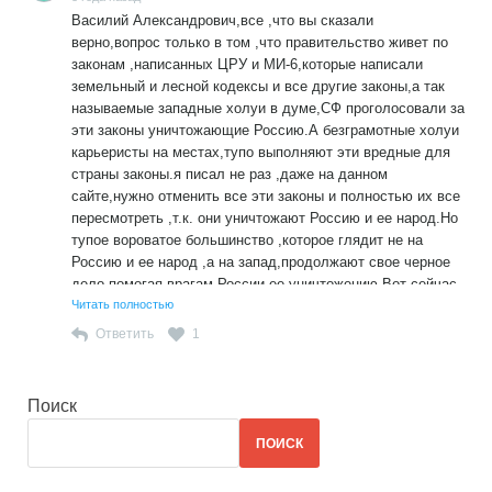
Василий Александрович,все ,что вы сказали
верно,вопрос только в том ,что правительство живет по
законам ,написанных ЦРУ и МИ-6,которые написали
земельный и лесной кодексы и все другие законы,а так
называемые западные холуи в думе,СФ проголосовали за
эти законы уничтожающие Россию.А безграмотные холуи
карьеристы на местах,тупо выполняют эти вредные для
страны законы.я писал не раз ,даже на данном
сайте,нужно отменить все эти законы и полностью их все
пересмотреть ,т.к. они уничтожают Россию и ее народ.Но
тупое вороватое большинство ,которое глядит не на
Россию и ее народ ,а на запад,продолжают свое черное
дело,помогая врагам России ее уничтожению.Вот сейчас
,когда подошел к финишу ,решил привести все бумаги в
Читать полностью
порядок,по новым нормам и законам,т.к. все документы
Ответить
1
советского периода эта прозападная вороватая власть
,признала недействительными и их нужно обновить .И не
смотря на то ,что еще в 2010 году ,принят закон
Поиск
запрещающий требовать разные справки ,ничего не
изменилось.Нужно тратить уйму времени и средств,чтобы
ПОИСК
оформить то.чем владеешь десятилетиями. А на счет
этого вашего выражения:"Он жить здесь не может