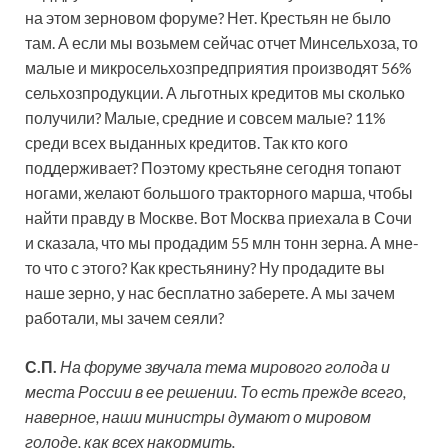
на этом зерновом форуме? Нет. Крестьян не было
там. А если мы возьмем сейчас отчет Минсельхоза, то
малые и микросельхозпредприятия производят 56%
сельхозпродукции. А льготных кредитов мы сколько
получили? Малые, средние и совсем малые? 11%
среди всех выданных кредитов. Так кто кого
поддерживает? Поэтому крестьяне сегодня топают
ногами, желают большого тракторного марша, чтобы
найти правду в Москве. Вот Москва приехала в Сочи
и сказала, что мы продадим 55 млн тонн зерна. А мне-
то что с этого? Как крестьянину? Ну продадите вы
наше зерно, у нас бесплатно заберете. А мы зачем
работали, мы зачем сеяли?
С.П.
На форуме звучала тема мирового голода и
места России в ее решении. То есть прежде всего,
наверное, наши министры думают о мировом
голоде, как всех накормить.