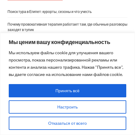
Поиск тура в Египет: курорты, сезоны и что учесть
Почему провокативная терапия работает там, где обычные разговоры
заходят в тупик
Мы ценим вашу конфиденциальность
Что изменилось в обучении сметчиков в текущем году: новые
требования, софт и навыки, без которых уже не обойтись
Мы используем файлы cookie для улучшения вашего
просмотра, показа персонализированной рекламы или
Курсы китайского языка с нуля: с чего начать
контента и анализа нашего трафика. Нажав "Принять все",
Курсы разговорного английского онлайн: как заговорить уверенно
вы даете согласие на использование нами файлов cookie.
Принять всё
ПРАЗДНИКИ
Настроить
Август 2026
Отказаться от всего
Пятница, 7 августа