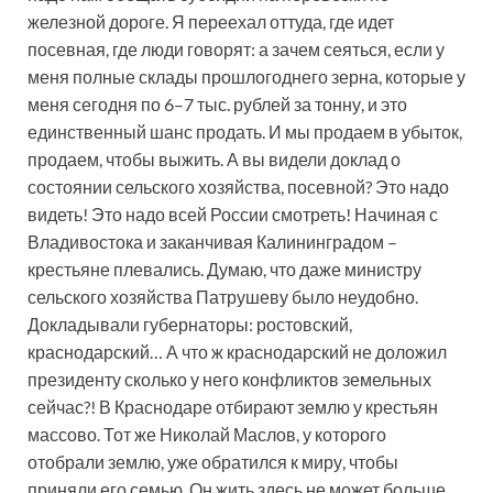
железной дороге. Я переехал оттуда, где идет
посевная, где люди говорят: а зачем сеяться, если у
меня полные склады прошлогоднего зерна, которые у
меня сегодня по 6–7 тыс. рублей за тонну, и это
единственный шанс продать. И мы продаем в убыток,
продаем, чтобы выжить. А вы видели доклад о
состоянии сельского хозяйства, посевной? Это надо
видеть! Это надо всей России смотреть! Начиная с
Владивостока и заканчивая Калининградом –
крестьяне плевались. Думаю, что даже министру
сельского хозяйства Патрушеву было неудобно.
Докладывали губернаторы: ростовский,
краснодарский… А что ж краснодарский не доложил
президенту сколько у него конфликтов земельных
сейчас?! В Краснодаре отбирают землю у крестьян
массово. Тот же Николай Маслов, у которого
отобрали землю, уже обратился к миру, чтобы
приняли его семью. Он жить здесь не может больше.