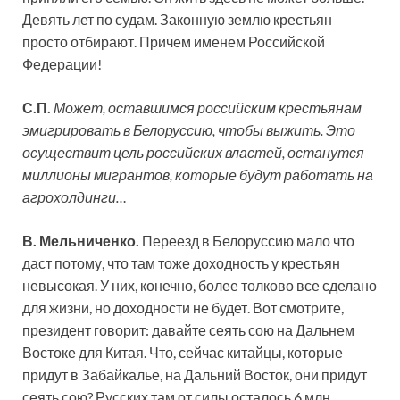
Девять лет по судам. Законную землю крестьян
просто отбирают. Причем именем Российской
Федерации!
С.П.
Может, оставшимся российским крестьянам
эмигрировать в Белоруссию, чтобы выжить. Это
осуществит цель российских властей, останутся
миллионы мигрантов, которые будут работать на
агрохолдинги…
В. Мельниченко.
Переезд в Белоруссию мало что
даст потому, что там тоже доходность у крестьян
невысокая. У них, конечно, более толково все сделано
для жизни, но доходности не будет. Вот смотрите,
президент говорит: давайте сеять сою на Дальнем
Востоке для Китая. Что, сейчас китайцы, которые
придут в Забайкалье, на Дальний Восток, они придут
сеять сою? Русских там от силы осталось 6 млн