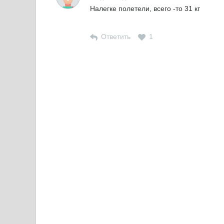
Налегке полетели, всего -то 31 кг
Ответить
1