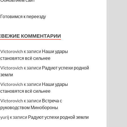
Готовимся к переезду
СВЕЖИЕ КОММЕНТАРИИ
Victorovich
к записи
Наши удары
становятся всё сильнее
Victorovich
к записи
Радуют успехи родной
земли
Victorovich
к записи
Наши удары
становятся всё сильнее
Victorovich
к записи
Встреча с
руководством Минобороны
yurij
к записи
Радуют успехи родной земли