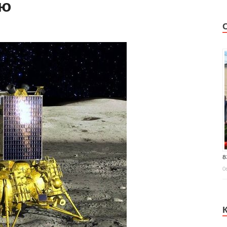
ию
8
0