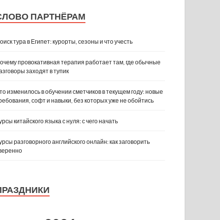
СЛОВО ПАРТНЁРАМ
оиск тура в Египет: курорты, сезоны и что учесть
очему провокативная терапия работает там, где обычные
азговоры заходят в тупик
то изменилось в обучении сметчиков в текущем году: новые
ребования, софт и навыки, без которых уже не обойтись
урсы китайского языка с нуля: с чего начать
урсы разговорного английского онлайн: как заговорить
веренно
ПРАЗДНИКИ