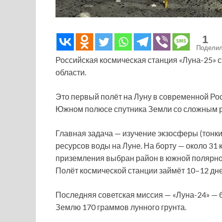
1
Подели
Российская космическая станция «Луна-25» 
области.
Это первый полёт на Луну в современной Росс
Южном полюсе спутника Земли со сложным 
Главная задача — изучение экзосферы (тонки
ресурсов воды на Луне. На борту — около 31 
приземления выбран район в южной полярной
Полёт космической станции займёт 10–12 дне
Последняя советская миссия — «Луна-24» — б
Землю 170 граммов лунного грунта.