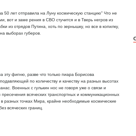
а 50 лет отправила на Луну космическую станцию" Что не
, вот и заме рения в СВО стучится и в Тверь негров из
бки из отрядов Путина, хоть по зернышку, но все в копилку,
 на выборах губеров.
на эту фигню, разве что только пиара Борисова
с подавляющей по количеству и качеству на разных высотах
анас. Военных с гулькин нос не говоря уже о связи и
ом пресечения всяческих транспортных и коммуникационных
в разных точках Мира, крайне необходимые космические
без всяческих границ.