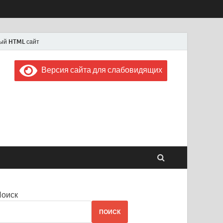
ый HTML сайт
Версия сайта для слабовидящих
 "Советская Россия"
 1956 года
Поиск
ПОИСК