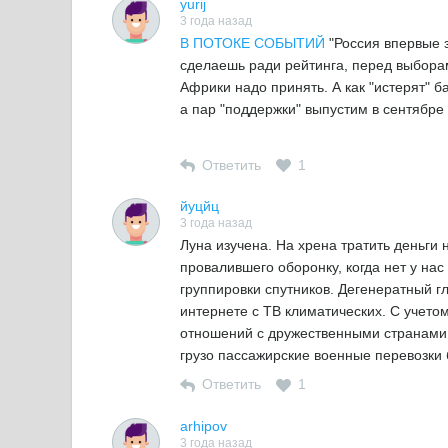
yurij
3 года назад
В ПОТОКЕ СОБЫТИЙ
"Россия впервые з
сделаешь ради рейтинга, перед выборами
Африки надо принять. А как "истерят" ба
а пар "поддержки" выпустим в сентябре
Ответить
1
йуцйц
3 года назад
Луна изучена. На хрена тратить деньги 
провалившего оборонку, когда нет у на
группировки спутников. Дегенератный гл
интернете с ТВ климатических. С учет
отношений с дружественными странами 
грузо пассажирские военные перевозки 
Ответить
1
arhipov
3 года назад