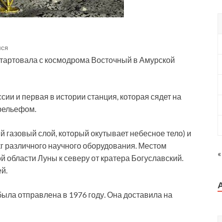
лся
стартовала с космодрома Восточный в Амурской
ии и первая в истории станция, которая сядет на
рельефом.
й газовый слой, который окутывает небесное тело) и
кг различного научного оборудования. Местом
«
 области Луны к северу от кратера Богуславский.
й.
ыла отправлена в 1976 году. Она доставила на