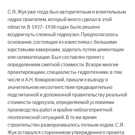
С.Я. Жук уже тогда был авторитетным и влиятельным
гидростроителем, который много сделал в этой
области. В 1937–1938 годах было решено
воздвигнуть сложный гидроузел. Предполагалось
основание, состоящее из известняка с большими
карстовыми кавернами, заделать путем цементации
или силикатизации. Был составлен проект с
определением сметной стоимости. Вскоре многие
проектировщики, специалисты-гидротехники, в том
числе и А.Н. Комаровский, пришли к выводу о
значительном несоответствии предварительно
подсчитанной и доложенной правительству реальной
стоимости гидроузла, определяемой условиями
производства работ и крайне неблагоприятной
геологической ситуацией. В то же время
строительство разворачивалось полным ходом. С.Я.
Жук оставался сторонником утвержденного проекта