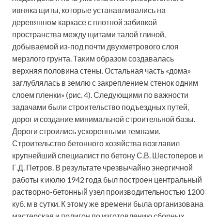
ивняка щиты, которые устанавливались на
деревянном каркасе с плотной забивкой
пространства между щитами талой глиной,
добываемой из-под почти двухметрового слоя
мерзлого грунта. Таким образом создавалась
верхняя половина стены. Остальная часть «дома»
заглублялась в землю с закреплением стенок одним
слоем пленки» (рис. 4). Следующими по важности
задачами были строительство подъездных путей,
дорог и создание минимальной строительной базы.
Дороги строились ускоренными темпами.
Строительство бетонного хозяйства возглавил
крупнейший специалист по бетону С.В. Шестоперов и
Г.Д. Петров. В результате чрезвычайно энергичной
работы к июлю 1942 года был построен центральный
растворно-бетонный узел производительностью 1200
куб. м в сутки. К этому же времени была организована
мастерская и полигон по изготовлению сборных