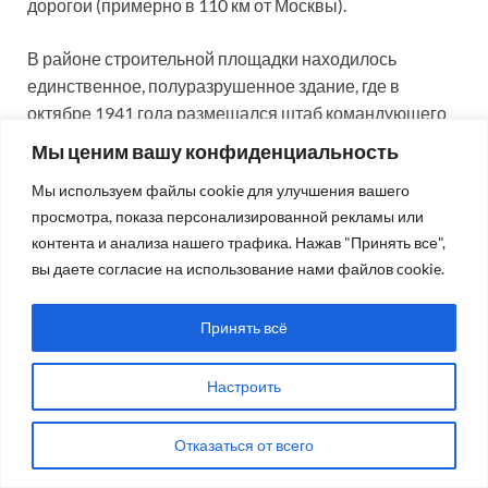
дорогои (примерно в 110 км от Москвы).
В районе строительной площадки находилось
единственное, полуразрушенное здание, где в
октябре 1941 года размещался штаб командующего
Западным фронтом генерала Г.К. Жукова. Это здание
Мы ценим вашу конфиденциальность
было восстановлено коллективом строителей,
Мы используем файлы cookie для улучшения вашего
достроено и стало главным корпусом физико-
просмотра, показа персонализированной рекламы или
энергетического института.
контента и анализа нашего трафика. Нажав "Принять все",
вы даете согласие на использование нами файлов cookie.
Одновременно с научно-исследовательскими
объектами строился город, которому было дано имя
Принять всё
Обнинск. После ряда экспериментов под
непосредственным руководством академиков И.В.
Курчатова и Н.А. Доллежаля к 1950 году был
Настроить
разработан проект первой в мире атомной
электростанции с энергетической мощностью 5 тыс.
Отказаться от всего
кВт (рис. 7).