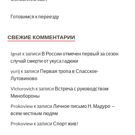
Готовимся к переезду
СВЕЖИЕ КОММЕНТАРИИ
Ignat
к записи
В России отмечен первый за сезон
случай смерти от укуса гадюки
yurij
к записи
Первая тропа в Спасское-
Лутовиново
Victorovich
к записи
Встреча с руководством
Минобороны
Prokoview
к записи
Личное письмо Н. Мадуро —
всем честным людям
Prokoview
к записи
Спорт жив!