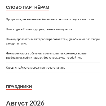
СЛОВО ПАРТНЁРАМ
Программа для клининговой компании: автоматизация и контроль
Поиск тура в Египет: курорты, сезоны и что учесть
Почему провокативная терапия работает там, где обычные разговоры
заходят в тупик
Что изменилось в обучении сметчиков в текущем году: новые
требования, софт и навыки, без которых уже не обойтись
Курсы китайского языка с нуля: с чего начать
ПРАЗДНИКИ
Август 2026