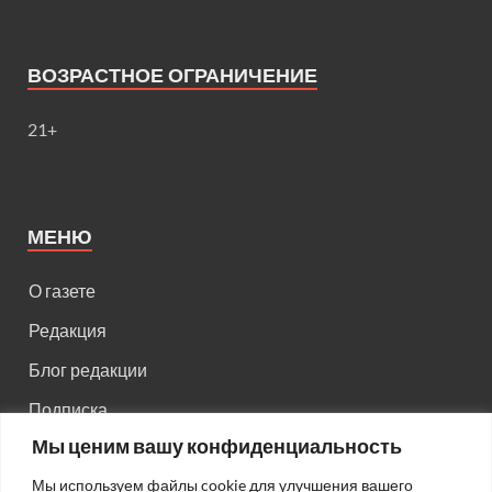
ВОЗРАСТНОЕ ОГРАНИЧЕНИЕ
21+
МЕНЮ
О газете
Редакция
Блог редакции
Подписка
Мы ценим вашу конфиденциальность
Правила поведения на сайте
Мы используем файлы cookie для улучшения вашего
Реклама