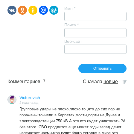
Имя
*
Почта
*
Веб-сайт
Комментариев: 7
Сначала
новые
Victorovich
2 года назад
Групповые удары не плохо,плохо то ,что до сих пор не
поражены тоннели в Карпатах,мосты,порты на Дунае и
электроподстанции 750 кВ.А это кто будет уничтожать ?А
без этого ,СВО продлится еще может годы,запад денег
напечатает,наемников купит,благо сегодня в мире это