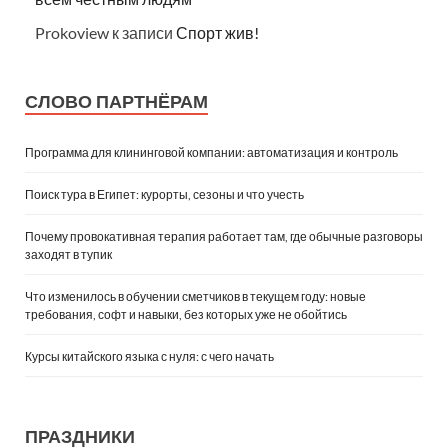
Prokoview
к записи
Спорт жив!
СЛОВО ПАРТНЁРАМ
Программа для клининговой компании: автоматизация и контроль
Поиск тура в Египет: курорты, сезоны и что учесть
Почему провокативная терапия работает там, где обычные разговоры
заходят в тупик
Что изменилось в обучении сметчиков в текущем году: новые
требования, софт и навыки, без которых уже не обойтись
Курсы китайского языка с нуля: с чего начать
ПРАЗДНИКИ