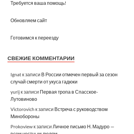
Требуется ваша помощь!
Обновляем сайт
Готовимся к переезду
СВЕЖИЕ КОММЕНТАРИИ
Ignat
к записи
В России отмечен первый за сезон
случай смерти от укуса гадюки
yurij
к записи
Первая тропа в Спасское-
Лутовиново
Victorovich
к записи
Встреча с руководством
Минобороны
Prokoview
к записи
Личное письмо Н. Мадуро —
всем честным людям