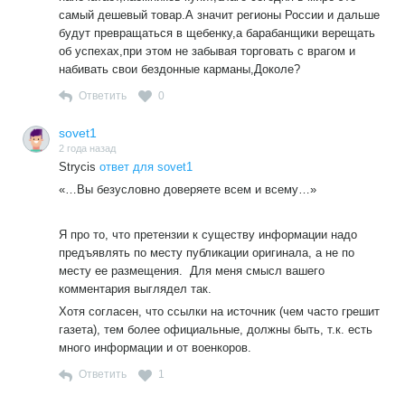
самый дешевый товар.А значит регионы России и дальше
будут превращаться в щебенку,а барабанщики верещать
об успехах,при этом не забывая торговать с врагом и
набивать свои бездонные карманы,Доколе?
Ответить
0
sovet1
2 года назад
Strycis
ответ для sovet1
«…Вы безусловно доверяете всем и всему…»
Я про то, что претензии к существу информации надо
предъявлять по месту публикации оригинала, а не по
месту ее размещения. Для меня смысл вашего
комментария выглядел так.
Хотя согласен, что ссылки на источник (чем часто грешит
газета), тем более официальные, должны быть, т.к. есть
много информации и от военкоров.
Ответить
1