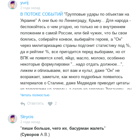
yurij
2 года назад
В ПОТОКЕ СОБЫТИЙ
"Групповые удары по объектам на
Украине" А они бью по Ленинграду, Крыму... Для народа -
беспокойтесь о чем угодно, но только не о внутреннем
положении в самой России, или бей чужих, что бы свои
боялись, собирайте конвои, выбирайте героев, а "Он"
через милитаризацию страны подгонит статистику под %,
да и рейтинг %, все пригодится перед выборами, но от
ВПК не появятся хлеб, яйцо, масло, молоко, особенно
некоторые формулировки "...надо отдать должное...",
лижем и облизываем, вот вам и культ, даже "Он" не
возражает, заметьте, как много подробных появилось
материалов о Сталине, даже Медведев приводит цитаты
из телеграмм на заводы, а сколько здравиц Зюганову - он
сказал, он ориентировал, рекомендовал итд.
Читать полностью
Ответить
2
Strycis
2 года назад
"
пиши больше, чего их
,
басурман жалеть
"
(
Суворов
А.В.)