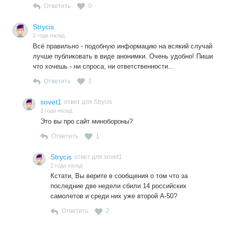
Ответить
0
Strycis
2 года назад
Всё правильно - подобную информацию на всякий случай
лучше публиковать в виде анонимки. Очень удобно! Пиши
что хочешь - ни спроса, ни ответственности...
Ответить
2
sovet1
ответ для Strycis
2 года назад
Это вы про сайт минобороны?
Ответить
1
Strycis
ответ для sovet1
2 года назад
Кстати, Вы верите в сообщения о том что за
последние две недели сбили 14 российских
самолетов и среди них уже второй А-50?
Ответить
2