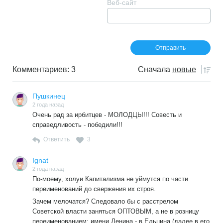
Веб-сайт
Комментариев: 3
Сначала
новые
Пушкинец
2 года назад
Очень рад за ирбитцев - МОЛОДЦЫ!!! Совесть и
справедливость - победили!!!
Ответить
3
Ignat
2 года назад
По-моему, холуи Капитализма не уймутся по части
переименований до свержения их строя.
Зачем мелочатся? Следовало бы с расстрелом
Советской власти заняться ОПТОВЫМ, а не в розницу
переименованием: имени Ленина - в Ельцина (далее в его