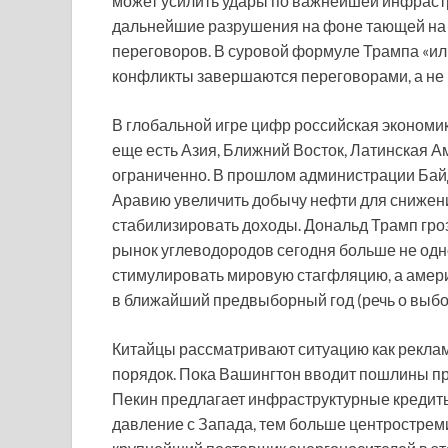
может усилить удары по важнейшей инфрастру
дальнейшие разрушения на фоне тающей на г
переговоров. В суровой формуле Трампа «или
конфликты завершаются переговорами, а не
В глобальной игре цифр российская экономик
еще есть Азия, Ближний Восток, Латинская А
ограниченно. В прошлом администрации Байд
Аравию увеличить добычу нефти для снижен
стабилизировать доходы. Дональд Трамп гро
рынок углеводородов сегодня больше не одн
стимулировать мировую стагфляцию, а америк
в ближайший предвыборный год (речь о выбор
Китайцы рассматривают ситуацию как рекл
порядок. Пока Вашингтон вводит пошлины пр
Пекин предлагает инфраструктурные кредиты
давление с Запада, тем больше центростреми