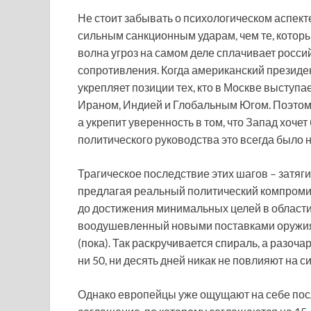
Не стоит забывать о психологическом аспект
сильным санкционным ударам, чем те, которы
волна угроз на самом деле сплачивает росс
сопротивления. Когда американский президе
укрепляет позиции тех, кто в Москве выступае
Ираном, Индией и Глобальным Югом. Поэтом
а укрепит уверенность в том, что Запад хоче
политического руководства это всегда было
Трагическое последствие этих шагов – затяг
предлагая реальный политический компромис
до достижения минимальных целей в области 
воодушевленный новыми поставками оружия и
(пока). Так раскручивается спираль, а разоч
ни 50, ни десять дней никак не повлияют на 
Однако европейцы уже ощущают на себе пос