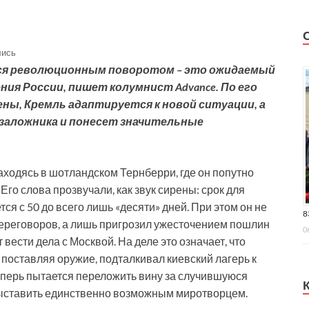
лись
ся революционным поворотом – это ожидаемый
ия России, пишет колумнист Advance. По его
ны, Кремль адаптируется к новой ситуации, а
 заложника и понесет значительные
ходясь в шотландском Тернберри, где он попутно
Его слова прозвучали, как звук сирены: срок для
я с 50 до всего лишь «десяти» дней. При этом он не
8
переговоров, а лишь пригрозил ужесточением пошлин
0
вести дела с Москвой. На деле это означает, что
 поставляя оружие, подталкивал киевский лагерь к
еперь пытается переложить вину за случившуюся
выставить единственно возможным миротворцем.