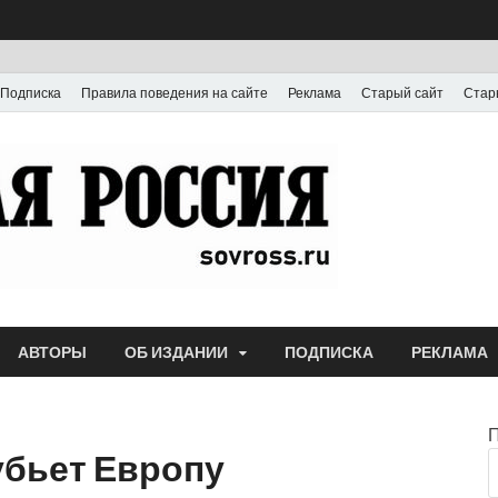
Подписка
Правила поведения на сайте
Реклама
Старый сайт
Стар
Газета
Выпускается с июля
АВТОРЫ
ОБ ИЗДАНИИ
ПОДПИСКА
РЕКЛАМА
убьет Европу