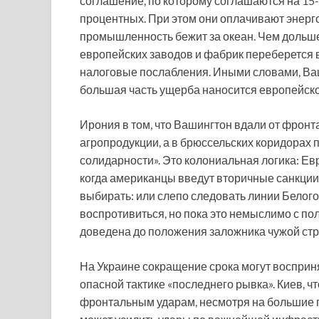
соглашение, по которому соглашаются на 15
процентных. При этом они оплачивают энерго
промышленность бежит за океан. Чем дольше
европейских заводов и фабрик переберется 
налоговые послабления. Иными словами, Ваш
большая часть ущерба наносится европейско
Ирония в том, что Вашингтон вдали от фронт
агропродукции, а в брюссельских коридорах
солидарности». Это колониальная логика: Ев
когда американцы введут вторичные санкции
выбирать: или слепо следовать линии Белого
воспротивиться, но пока это немыслимо с по
доведена до положения заложника чужой стр
На Украине сокращение срока могут восприня
опасной тактике «последнего рывка». Киев, ч
фронтальным ударам, несмотря на большие по