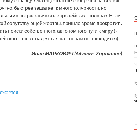
нному образцу. Она еще больше обопрется на Восток
роятно, быстрее зашагает к многополярности, но
иальными потрясениями в европейских столицах. Если
кой сопутствующей жертвы, пришло время прекратить
ть поиски собственного, автономного пути к миру (к
П
ского союза, надеяться на это нам не приходится).
П
р
Иван МАРКОВИЧ (Advance, Хорватия)
Ч
т
К
олжается
К
у