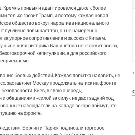
е. Кремль привык и адаптировался даже к более
ми только грозит Трамп, и поэтому каждая новая
ийское общество вокруг нарратива национального
нт публично повышает тон, он не намеренно
т за упорное сопротивление и за союз с Китаем,
у нынешняя риторика Вашингтона не «сломит волю»,
т безоговорочной капитуляции, а для российского
 неприемлемо.
«
ивание боевых действий. Каждая попытка надавить, не
с, заставляет Москву продолжать натиск на фронте
безопасности. Киев, в свою очередь,
 обещаниями «силой за силу», не даст задний ход
арованные наблюдатели на Западе вскоре поймут, что
ситуацию на фронте.
ледствия. Берлин и Париж подписали торговое