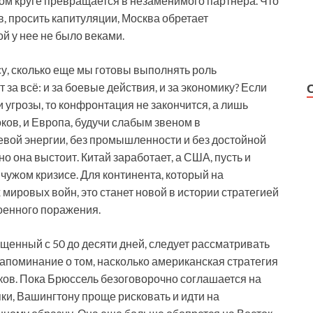
ом круге превращается в незаменимого партнера. Что
в, просить капитуляции, Москва обретает
й у нее не было веками.
су, сколько еще мы готовы выполнять роль
 за всё: и за боевые действия, и за экономику? Если
угрозы, то конфронтация не закончится, а лишь
ков, и Европа, будучи слабым звеном в
евой энергии, без промышленности и без достойной
но она выстоит. Китай заработает, а США, пусть и
 чужом кризисе. Для континента, который на
мировых войн, это станет новой в истории стратегией
военного поражения.
щенный с 50 до десяти дней, следует рассматривать
напоминание о том, насколько американская стратегия
ков. Пока Брюссель безоговорочно соглашается на
ки, Вашингтону проще рисковать и идти на