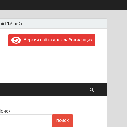
ый HTML сайт
Версия сайта для слабовидящих
 "Советская Россия"
 1956 года
Поиск
ПОИСК