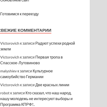
Готовимся к переезду
СВЕЖИЕ КОММЕНТАРИИ
Victorovich
к записи
Радуют успехи родной
земли
Victorovich
к записи
Первая тропа в
Спасское-Лутовиново
malyshiev
к записи
Культурное
самоубийство Германии
Victorovich
к записи
Две красных линии
robot
к записи
Кто сказал, что наш народ,
нашу молодежь не интересуют выборы и
Программа КПРФ?..