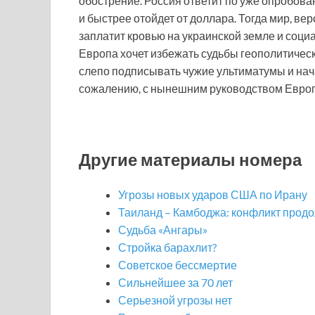
обострение. Россия ответит по уже опробова
и быстрее отойдет от доллара. Тогда мир, ве
заплатит кровью на украинской земле и соц
Европа хочет избежать судьбы геополитичес
слепо подписывать чужие ультиматумы и нача
сожалению, с нынешним руководством Европей
Другие материалы номера
Угрозы новых ударов США по Ирану
Таиланд – Камбоджа: конфликт прод
Судьба «Ангары»
Стройка барахлит?
Советское бессмертие
Сильнейшее за 70 лет
Серьезной угрозы нет