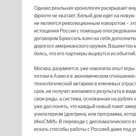
Однако реальная хронология раскрывает иную
фронте не хватает, Белый дом идет на новую
не является революционным поворотом – это
истощения России с помощью опосредованно
договором Брюссель взял на себя дополните
дорогого американского оружия, Вашингтон м
боясь, что его партнеры вырвутся из объятий.
Москва, разумеется, уже накопила опыт игры
потоки в Азию и в экономическом отношении 
технологической автаркии в ключевых отрасл
срок, не получит желаемого результата в вид
свои ряды, а система, основанная на рублях 
уже дал понять, что каждый новый пакет аме
унилатеризм (доктрина, или программа, кото
ИноСМИ)
»
.
В переводе с дипломатического яз
искать способы работы с Россией даже под у