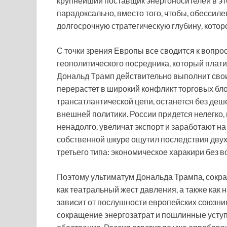
крупнейший поставщик энергоносителей в эт
парадоксально, вместо того, чтобы, обессиле
долгосрочную стратегическую глубину, которо
С точки зрения Европы все сводится к вопро
геополитического посредника, который платит
Дональд Трамп действительно выполнит свои 
перерастет в широкий конфликт торговых бло
трансатлантической цепи, останется без деш
внешней политики. России придется нелегко, 
ненадолго, увеличат экспорт и заработают на
собственной шкуре ощутил последствия двух 
третьего типа: экономическое харакири без 
Поэтому ультиматум Дональда Трампа, сокра
как театральный жест давления, а также как 
зависит от послушности европейских союзни
сокращение энергозатрат и пошлинные уступ