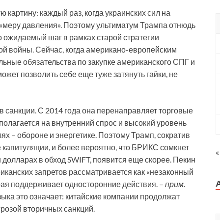
 картину: каждый раз, когда украинских сил на
 «меру давления». Поэтому ультиматум Трампа отнюдь
 ожидаемый шаг в рамках старой стратегии
й войны. Сейчас, когда американо-европейским
льные обязательства по закупке американского СПГ и
ожет позволить себе еще туже затянуть гайки, не
 в санкции. С 2014 года она перенаправляет торговые
полагается на внутренний спрос и высокий уровень
ях – обороне и энергетике. Поэтому Трамп, сократив
е капитуляции, и более вероятно, что БРИКС сомкнет
«
и долларах в обход SWIFT, появится еще скорее. Пекин
риканских запретов рассматривается как «незаконный
рая поддерживает односторонние действия. –
прим.
ыка это означает: китайские компании продолжат
грозой вторичных санкций.