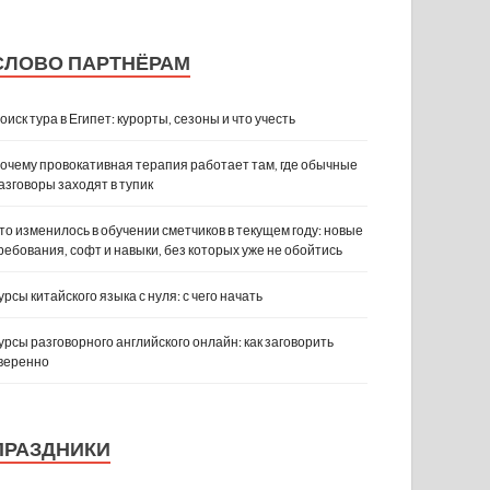
СЛОВО ПАРТНЁРАМ
оиск тура в Египет: курорты, сезоны и что учесть
очему провокативная терапия работает там, где обычные
азговоры заходят в тупик
то изменилось в обучении сметчиков в текущем году: новые
ребования, софт и навыки, без которых уже не обойтись
урсы китайского языка с нуля: с чего начать
урсы разговорного английского онлайн: как заговорить
веренно
ПРАЗДНИКИ