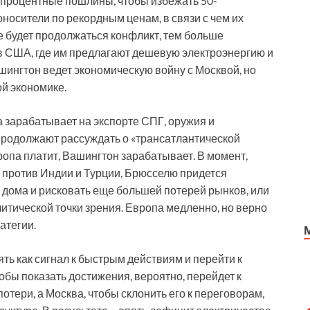
-процентные пошлины, чтобы избежать 50-
носители по рекордным ценам, в связи с чем их
 будет продолжаться конфликт, тем больше
в США, где им предлагают дешевую электроэнергию и
ингтон ведет экономическую войну с Москвой, но
й экономике.
а зарабатывает на экспорте СПГ, оружия и
 продолжают рассуждать о «трансатлантической
ропа платит, Вашингтон зарабатывает. В момент,
 против Индии и Турции, Брюсселю придется
 дома и рисковать еще большей потерей рынков, или
литической точки зрения. Европа медленно, но верно
атегии.
ть как сигнал к быстрым действиям и перейти к
тобы показать достижения, вероятно, перейдет к
тери, а Москва, чтобы склонить его к переговорам,