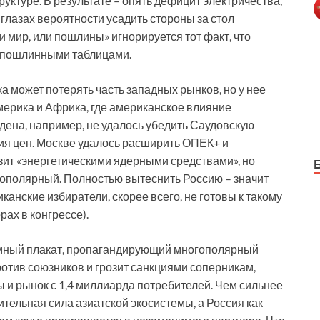
ктуре. В результате – опять дефицит электричества,
лазах вероятности усадить стороны за стол
 мир, или пошлины» игнорируется тот факт, что
 пошлинными таблицами.
а может потерять часть западных рынков, но у нее
мерика и Африка, где американское влияние
ена, например, не удалось убедить Саудовскую
ия цен. Москве удалось расширить ОПЕК+ и
зит «энергетическими ядерными средствами», но
ополярный. Полностью вытеснить Россию – значит
анские избиратели, скорее всего, не готовы к такому
ах в конгрессе).
амный плакат, пропагандирующий многополярный
отив союзников и грозит санкциями соперникам,
 и рынок с 1,4 миллиарда потребителей. Чем сильнее
тельная сила азиатской экосистемы, а Россия как