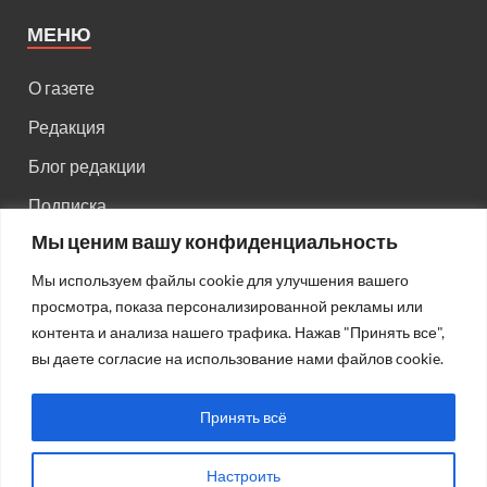
МЕНЮ
О газете
Редакция
Блог редакции
Подписка
Мы ценим вашу конфиденциальность
Правила поведения на сайте
Мы используем файлы cookie для улучшения вашего
Реклама
просмотра, показа персонализированной рекламы или
Старый сайт
контента и анализа нашего трафика. Нажав "Принять все",
вы даете согласие на использование нами файлов cookie.
Старый HTML сайт
Принять всё
Настроить