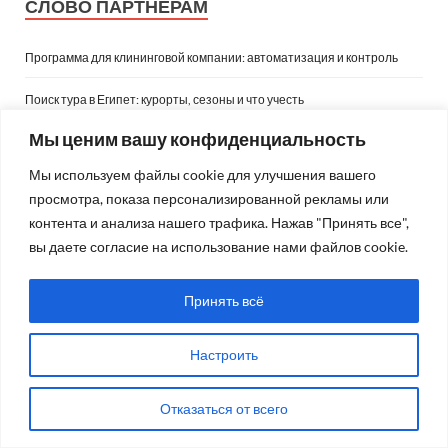
СЛОВО ПАРТНЁРАМ
Программа для клининговой компании: автоматизация и контроль
Поиск тура в Египет: курорты, сезоны и что учесть
Мы ценим вашу конфиденциальность
Почему провокативная терапия работает там, где обычные разговоры
заходят в тупик
Мы используем файлы cookie для улучшения вашего
просмотра, показа персонализированной рекламы или
Что изменилось в обучении сметчиков в текущем году: новые
требования, софт и навыки, без которых уже не обойтись
контента и анализа нашего трафика. Нажав "Принять все",
вы даете согласие на использование нами файлов cookie.
Курсы китайского языка с нуля: с чего начать
Принять всё
ПРАЗДНИКИ
Настроить
Август 2026
Отказаться от всего