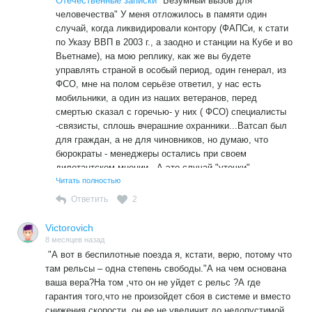
Отечественные записки
"Безумный вызов для
закрывают глаза на его использование
человечества" У меня отложилось в памяти один
в противоправных целях, но и сами в этом активно
случай, когда ликвидировали контору (ФАПСи, к стати
участвуют», — написал депутат. До этого помощник
по Указу ВВП в 2003 г., а заодно и станции на Кубе и во
президента России Юрий Ушаков сообщил,
Вьетнаме), на мою реплику, как же вы будете
что контакты РФ и США могут вестись как
управлять страной в особый период, один генерал, из
по специальным, закрытым каналам связи, так
ФСО, мне на полом серьёзе ответил, у нас есть
и по обычным, например, в мессенджере WhatsApp.
мобильники, а один из наших ветеранов, перед
Он допустил, что утечка его разговора
смертью сказал с горечью- у них ( ФСО) специалисты
со спецпосланником США Стивом Уиткоффом могла
-связисты, сплошь вчерашние охранники...Ватсап был
произойти именно по этому каналу. Ушаков отметил,
для граждан, а не для чиновников, но думаю, что
что разговоры по WhatsApp «кто-то каким-то образом
бюрократы - менеджеры остались при своем
может, видимо, послушать».
дилетантском мнении...А это случай "утечки"
рукотворный или так они понимают конкуренцию с их
Читать полностью
детищами Рутуб и Макс...
Ответить
2
Victorovich
8 месяцев назад
"А вот в беспилотные поезда я, кстати, верю, потому что
там рельсы – одна степень свободы."А на чем основана
ваша вера?На том ,что он не уйдет с рельс ?А где
гарантия того,что не произойдет сбоя в системе и вместо
снижения скорости ,он ее не увеличит до недопустимой