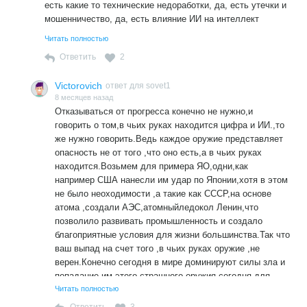
есть какие то технические недоработки, да, есть утечки и
мошенничество, да, есть влияние ИИ на интеллект
человека не в лучшую сторону... Ну, и что? Даже наши
Читать полностью
здесь говорят о каких то «в чьих руках ИИ». Ну да,
Ответить
2
ознакомились с некоей кухней развития ИИ, ну,
доработаем, ну, как то прикроем утечки, ну, как-то
Victorovich
ответ для sovet1
ограничим влияние... А в
чем же «безумство»
то? Я уже
8 месяцев назад
говорил, что сейчас освещение цифровизации резко
Отказываться от прогресса конечно не нужно,и
поменялось. То, чем реально это грозит человеку, и
говорить о том,в чьих руках находится цифра и ИИ.,то
соответственно человечеству осталось там, в 20-23
же нужно говорить.Ведь каждое оружие представляет
годах, там еще можно прочитать предостережения
опасность не от того ,что оно есть,а в чьих руках
происходящему.
находится.Возьмем для примера ЯО,одни,как
Касперская, «Труд», 03.02.2021 «...государство должно
например США нанесли им удар по Японии,хотя в этом
защищать тайну частной жизни...» и «...сдерживать
не было неоходимости ,а такие как СССР,на основе
аппетиты тех, кто пытается засунуть нас в электронный
атома ,создали АЭС,атомныйледокол Ленин,что
концлагерь»...»
позволило развивать промышленность и создало
В ее блоге, 15.06.2023 «...Если мы не хотим превратить
благоприятные условия для жизни большинства.Так что
нашу страну в цифровой концлагерь, нам необходима
ваш выпад на счет того ,в чьих руках оружие ,не
будет система табу...» И про опасность применения
верен.Конечно сегодня в мире доминируют силы зла и
биометрии в ее возможной компрометации (и только)...
попадание им этого страшного оружия сегодня для
мира большая проблема,но я думаю этот вопрос будет
Читать полностью
Прошло уже несколько лет, и что? Как у нас сейчас
решен человечеством на его благо ,а не на
обстоят дела с «попыткой засунуть в электронный