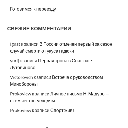
Готовимся к переезду
СВЕЖИЕ КОММЕНТАРИИ
Ignat
к записи
В России отмечен первый за сезон
случай смерти от укуса гадюки
yurij
к записи
Первая тропа в Спасское-
Лутовиново
Victorovich
к записи
Встреча с руководством
Минобороны
Prokoview
к записи
Личное письмо Н. Мадуро —
всем честным людям
Prokoview
к записи
Спорт жив!