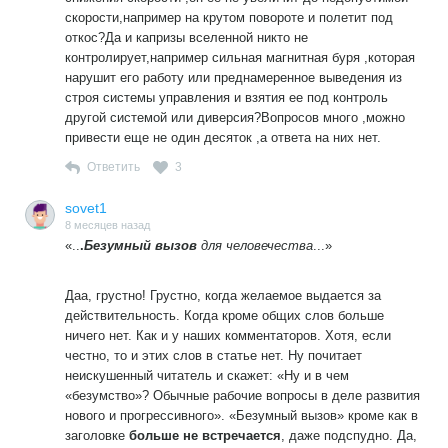
скорости,например на крутом повороте и полетит под
откос?Да и капризы вселенной никто не
контролирует,например сильная магнитная буря ,которая
нарушит его работу или преднамеренное выведения из
строя системы управления и взятия ее под контроль
другой системой или диверсия?Вопросов много ,можно
привести еще не один десяток ,а ответа на них нет.
Ответить
3
sovet1
8 месяцев назад
«..
.
Безумный вызов
для человечества
...»
Даа, грустно! Грустно, когда желаемое выдается за
действительность. Когда кроме общих слов больше
ничего нет. Как и у наших комментаторов. Хотя, если
честно, то и этих слов в статье нет. Ну почитает
неискушенный читатель и скажет: «Ну и в чем
«безумство»? Обычные рабочие вопросы в деле развития
нового и прогрессивного». «Безумный вызов» кроме как в
заголовке
больше не встречается
, даже подспудно. Да,